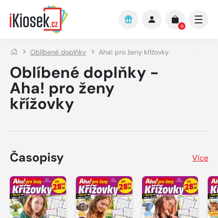
Přejít na hlavní obsah
0
Oblíbené doplňky
Aha! pro ženy křížovky
Oblíbené doplňky -
Aha! pro ženy
křížovky
Časopisy
Více