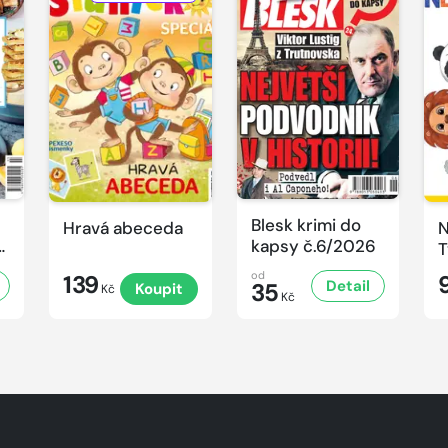
Blesk krimi do
Hravá abeceda
N
kapsy č.6/2026
T
n
od
139
Detail
35
Koupit
Kč
Kč