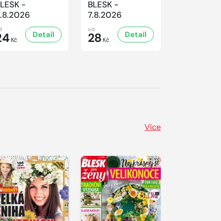
LESK -
BLESK -
Aha! - 7.8
.8.2026
7.8.2026
d
od
od
Detail
Detail
D
24
28
14
Kč
Kč
Kč
Více