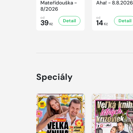
Mateřídouška -
Aha! - 8.8.2026
8/2026
od
od
Detail
Detail
39
14
Kč
Kč
Speciály