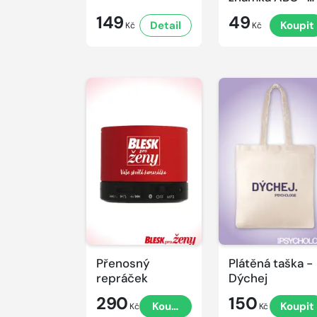
Časová schrán
149
49
Detail
Koupit
v ZOO
Kč
Kč
Přenosný
Plátěná taška -
repráček
Dýchej
290
150
Koupit
Koupit
Kč
Kč