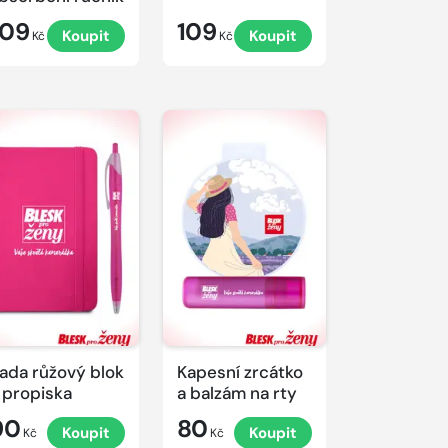
109
109
Koupit
Koupit
Kč
Kč
ada růžový blok
Kapesní zrcátko
 propiska
a balzám na rty
90
80
Koupit
Koupit
Kč
Kč