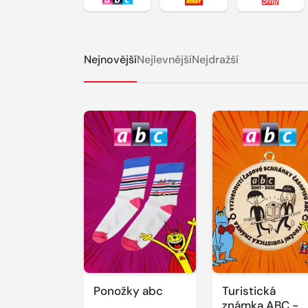
Zobrazit detail titulu abc
Zobrazit detail titul
Zobrazi
Nejnovější
Nejlevnější
Nejdražší
Ponožky abc
Turistická
známka ABC -