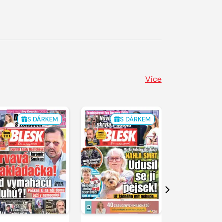
Více
S DÁRKEM
S DÁRKEM
Další