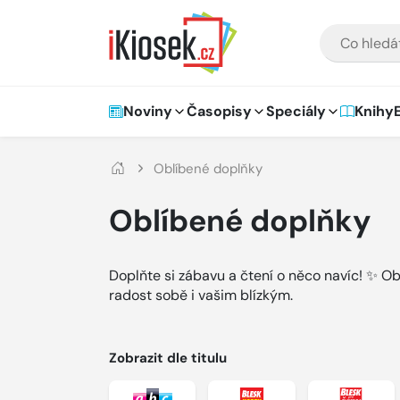
Přejít na hlavní obsah
VYHLEDÁVÁNÍ
Hlavní navigace
Noviny
Časopisy
Speciály
Knihy
Oblíbené doplňky
Oblíbené doplňky
Doplňte si zábavu a čtení o něco navíc! ✨ Obj
radost sobě i vašim blízkým.
Zobrazit dle titulu