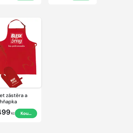
et zástěra a
hňapka
499
Koupit
Kč