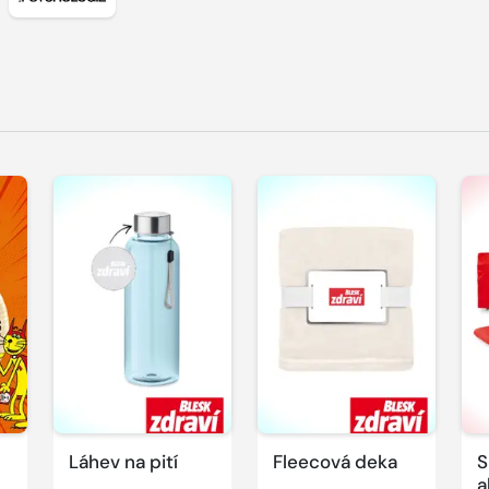
u BLESK Hobby
t detail titulu BLESK pro ženy
Zobrazit detail titulu Moje psychologie
Láhev na pití
Fleecová deka
S
a