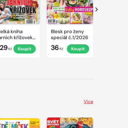
Další
elká kniha
Blesk pro ženy
Velká knih
arních křížovek
speciál č.1/2026
vánočních
2026
křížovek 
129
36
129
Koupit
Koupit
K
Kč
Kč
Kč
Více