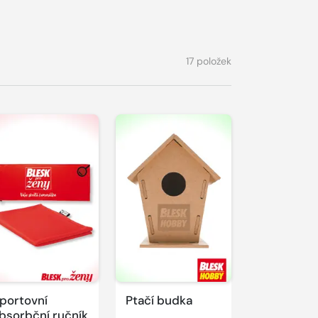
17 položek
portovní
Ptačí budka
bsorbční ručník