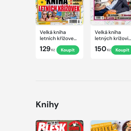
Velká kniha
Velká kniha
letních křížovek
letných krížovi
2026
s TV JOJ 2026
129
150
Koupit
Koupit
Kč
Kč
Knihy