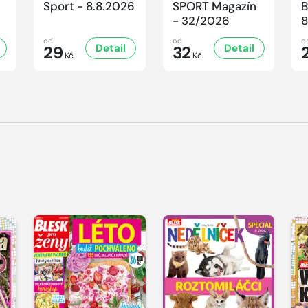
Sport - 8.8.2026
SPORT Magazín
B
- 32/2026
8
od
od
o
Detail
Detail
29
32
Kč
Kč