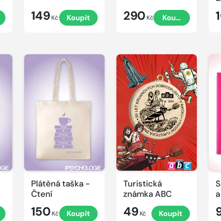
ka
149
290
Koupit
Koupit
Kč
Kč
Plátěná taška -
Turistická
S
Čtení
známka ABC
a
150
49
Koupit
Koupit
Kč
Kč