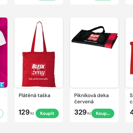
Plátěná taška
Pikniková deka
S
červená
c
129
329
Koupit
Koupit
Kč
Kč