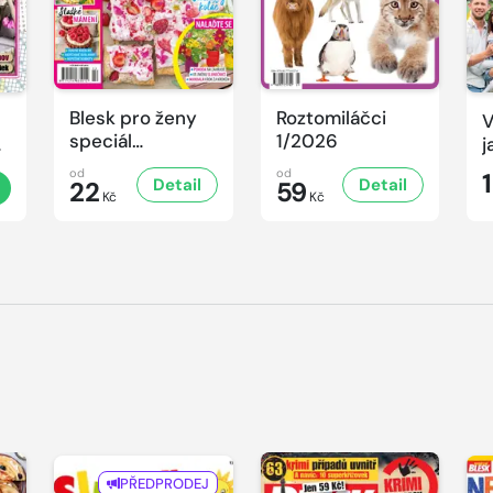
Blesk pro ženy
Roztomiláčci
V
speciál
1/2026
ek
j
č.2/2026
od
od
Detail
Detail
22
59
Kč
Kč
PŘEDPRODEJ