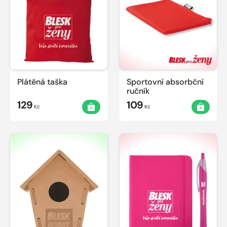
Plátěná taška
Sportovní absorbční
ručník
129
109
Kč
Kč