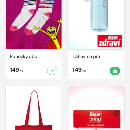
Ponožky abc
Láhev na pití
149
149
Kč
Kč