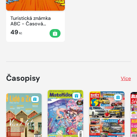
Turistická známka
ABC - Časová
schránka v ZOO
49
Kč
Časopisy
Více