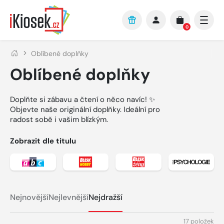
Přejít na hlavní obsah
0
Oblíbené doplňky
Oblíbené doplňky
Doplňte si zábavu a čtení o něco navíc! ✨
Objevte naše originální doplňky. Ideální pro
radost sobě i vašim blízkým.
Zobrazit dle titulu
Zobrazit detail titulu abc
Zobrazit detail titulu BLESK Hobby
Zobrazit detail titulu 
Zobrazit 
Nejnovější
Nejlevnější
Nejdražší
17 položek