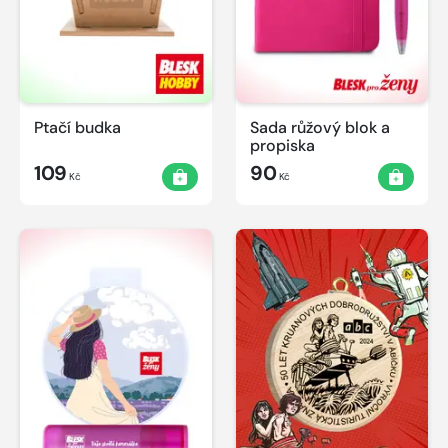
Ptačí budka
Sada růžový blok a
propiska
109
90
Kč
Kč