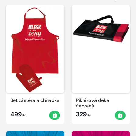
Set zástěra a chňapka
Pikniková deka
červená
499
329
Kč
Kč