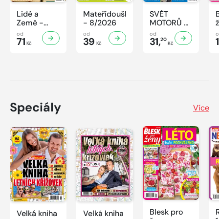
Lidé a
Mateřídouška
SVĚT
Země -
- 8/2026
MOTORŮ -
8/2026
33/2026
od
od
od
71
39
31,
20
Kč
Kč
Kč
Speciály
Více
Blesk pro
Velká kniha
Velká kniha