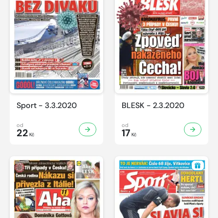
Sport - 3.3.2020
BLESK - 2.3.2020
od
od
22
17
Kč
Kč