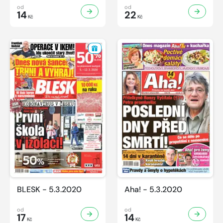
od
od
14
22
Kč
Kč
BLESK - 5.3.2020
Aha! - 5.3.2020
od
od
17
14
Kč
Kč