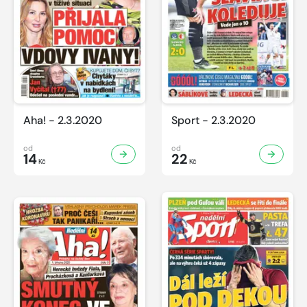
Aha! - 2.3.2020
Sport - 2.3.2020
od
od
14
22
Kč
Kč