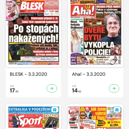
BLESK - 3.3.2020
Aha! - 3.3.2020
od
od
17
14
Kč
Kč