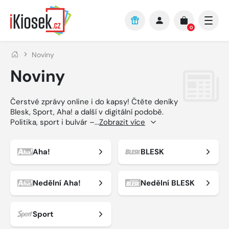
Přejít na hlavní obsah
0
Noviny
Noviny
Čerstvé zprávy online i do kapsy! Čtěte deníky
Blesk, Sport, Aha! a další v digitální podobě.
Politika, sport i bulvár –
...
Zobrazit více
Aha!
BLESK
Nedělní Aha!
Nedělní BLESK
Sport