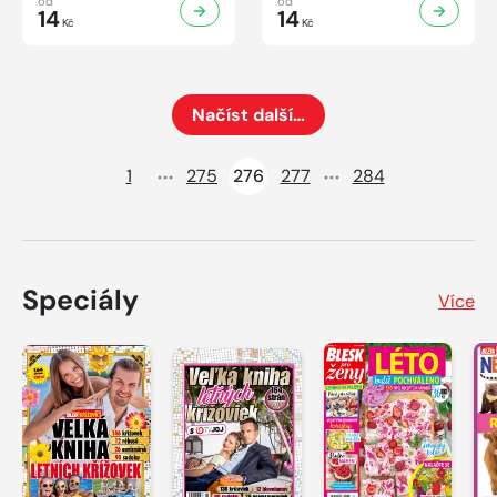
od
od
14
14
Kč
Kč
Načíst další…
Načte dalších 24 položek na aktuální stránku
1
275
276
277
284
Speciály
Více