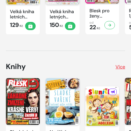
Blesk pro
Velká kniha
Velká kniha
ženy
letních
letných
speciál
křížovek
krížoviek s
od
129
150
č.2/2026
22
Kč
Kč
2026
TV JOJ
Kč
2026
Knihy
Více