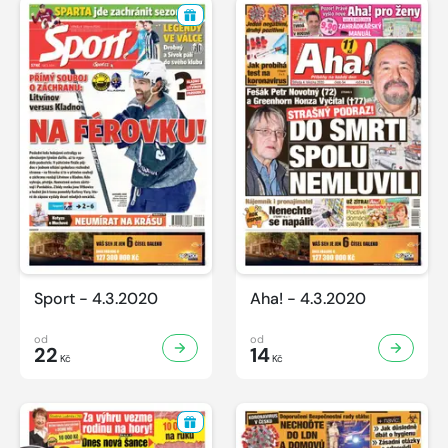
Sport - 4.3.2020
Aha! - 4.3.2020
od
od
22
14
Kč
Kč