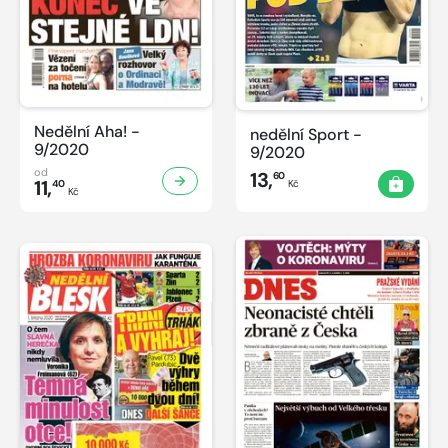
Nedělní Aha! -
nedělní Sport -
9/2020
9/2020
od
13,
60
11,
40
Kč
Kč