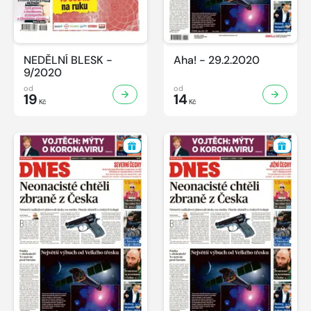
NEDĚLNÍ BLESK -
Aha! - 29.2.2020
9/2020
od
od
19
14
Kč
Kč