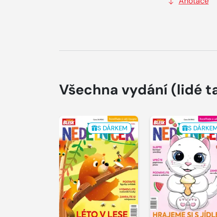
Anotace
Všechna vydání
(lidé t
S DÁRKEM
S DÁRKE