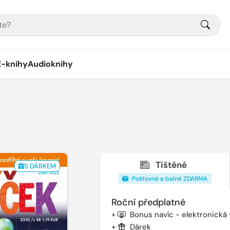
E-knihy
Audioknihy
Tištěné
S DÁRKEM
Poštovné a balné ZDARMA
Roční předplatné
+
Bonus navíc - elektronická
+
Dárek