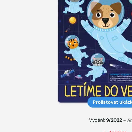
Prolistovat ukáz
Vydání:
9/2022
–
Ar