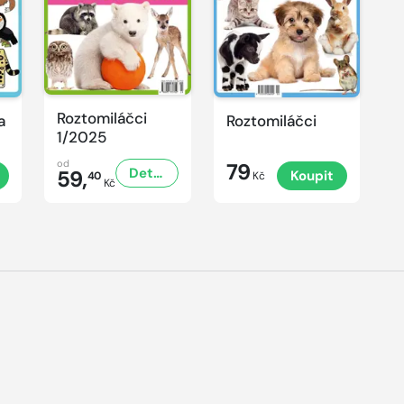
Roztomiláčci
a
Roztomiláčci
1/2025
od
79
Detail
59,
Koupit
40
Kč
Kč