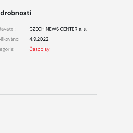
drobnosti
avatel:
CZECH NEWS CENTER a. s.
likováno:
4.9.2022
egorie:
Časopisy