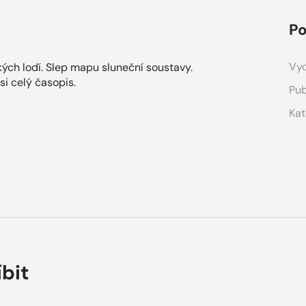
Po
Vyd
ých lodí. Slep mapu sluneční soustavy.
si celý časopis.
Pub
Kat
íbit