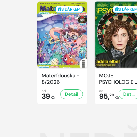
S DÁRKEM
S DÁRKE
Mateřídouška -
MOJE
8/2026
PSYCHOLOGIE 
8/2026
od
od
Detail
Detail
39
95,
20
Kč
Kč