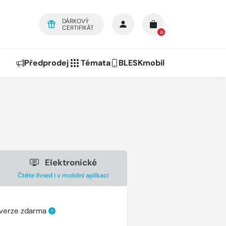
DÁRKOVÝ
CERTIFIKÁT
0
Předprodej
Témata
BLESKmobil
Elektronické
Čtěte ihned i v mobilní aplikaci
 verze zdarma
?