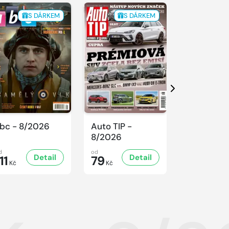
S DÁRKEM
S DÁRKEM
S 
Další
bc - 8/2026
Auto TIP -
Sluníčko -
8/2026
8/2026
d
od
od
Detail
Detail
D
11
79
47
Kč
Kč
Kč