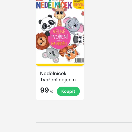
Nedělníček
Tvoření nejen na
neděli
99
Koupit
Kč