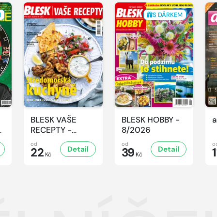
M
S DÁRKEM
BLESK VAŠE
BLESK HOBBY -
a
-
RECEPTY -
8/2026
8/2026
od
od
o
Detail
Detail
22
39
1
Kč
Kč