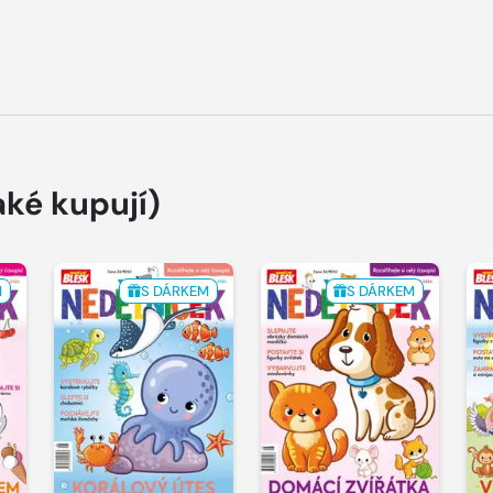
aké kupují)
M
S DÁRKEM
S DÁRKEM