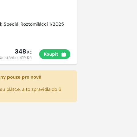
k Speciál Roztomiláčci 1/2025
348
Kč
Koupit
Na stánku:
419 Kč
eny pouze pro nové
u plátce, a to zpravidla do 6