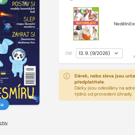
Nedělníče
Od:
Dárek, nebo sleva jsou urč
předplatitele
.
Dárky jsou odesílány na adres
týdnů od provedení úhrady.
ku
chiv