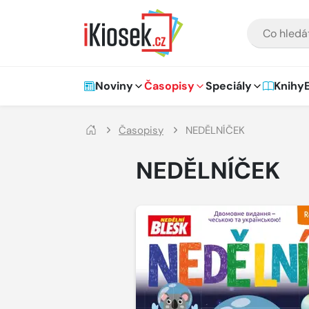
Přejít na hlavní obsah
VYHLEDÁVÁNÍ
Hlavní navigace
Noviny
Časopisy
Speciály
Knihy
Časopisy
NEDĚLNÍČEK
NEDĚLNÍČEK