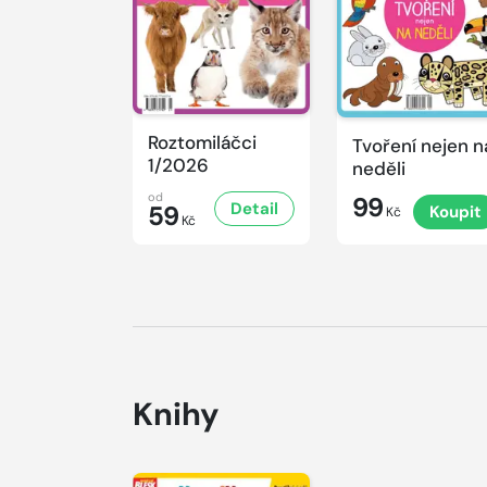
Roztomiláčci
Tvoření nejen n
1/2026
neděli
od
99
Detail
59
Koupit
Kč
Kč
Knihy