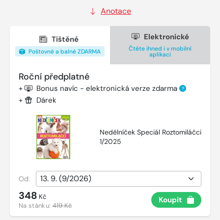
Anotace
Elektronické
Tištěné
Čtěte ihned i v mobilní
Poštovné a balné ZDARMA
aplikaci
Roční předplatné
+
Bonus navíc - elektronická verze zdarma
?
+
Dárek
Nedělníček Speciál Roztomiláčci
1/2025
Od:
348
Kč
Koupit
Na stánku:
419 Kč