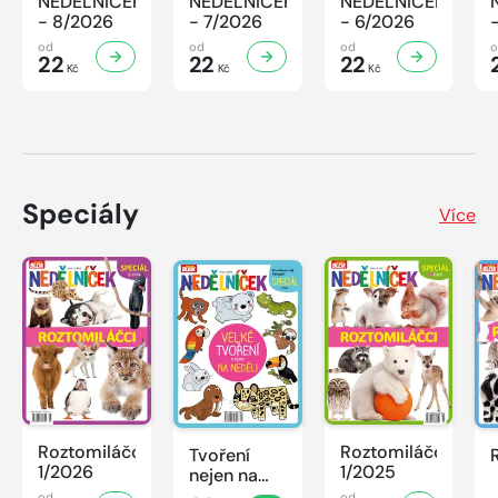
NEDĚLNÍČEK
NEDĚLNÍČEK
NEDĚLNÍČEK
- 8/2026
- 7/2026
- 6/2026
od
od
od
22
22
22
Kč
Kč
Kč
Speciály
Více
Roztomiláčci
Roztomiláčci
Tvoření
1/2026
1/2025
nejen na
neděli
od
od