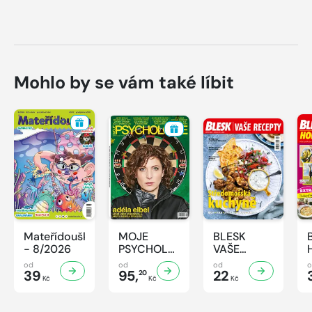
Mohlo by se vám také líbit
Mateřídouška
MOJE
BLESK
- 8/2026
PSYCHOLOGIE
VAŠE
- 8/2026
RECEPTY -
od
od
od
39
95,
8/2026
22
20
Kč
Kč
Kč