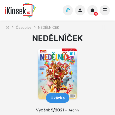
Přejít na hlavní obsah
0
Časopisy
NEDĚLNÍČEK
NEDĚLNÍČEK
Ukázka
Vydání:
9/2021
–
Archiv