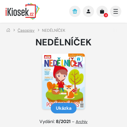
Přejít na hlavní obsah
0
Časopisy
NEDĚLNÍČEK
NEDĚLNÍČEK
Ukázka
Vydání:
8/2021
–
Archiv