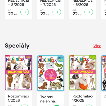
NEDĚLNÍČEK
NEDĚLNÍČEK
NEDĚLNÍČEK
- 8/2026
- 7/2026
- 6/2026
od
od
od
22
22
22
Kč
Kč
Kč
Speciály
Více
Roztomiláčci
Roztomiláčci
Tvoření
1/2026
1/2025
nejen na
neděli
od
od