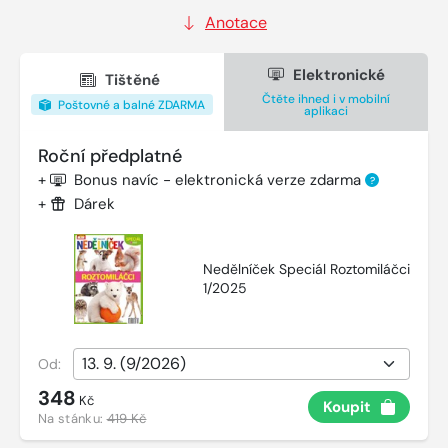
Anotace
Elektronické
Tištěné
Čtěte ihned i v mobilní
Poštovné a balné ZDARMA
aplikaci
Roční předplatné
+
Bonus navíc - elektronická verze zdarma
?
+
Dárek
Nedělníček Speciál Roztomiláčci
1/2025
Od:
348
Kč
Koupit
Na stánku:
419 Kč