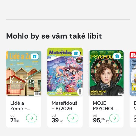
Mohlo by se vám také líbit
Lidé a
Mateřídouška
MOJE
Země -
- 8/2026
PSYCHOLOGIE
8/2026
- 8/2026
od
od
od
71
39
95,
20
Kč
Kč
Kč