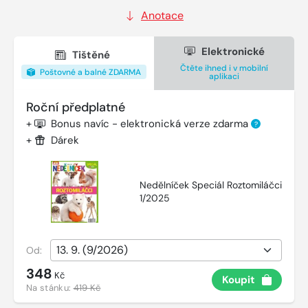
Anotace
Elektronické
Tištěné
Čtěte ihned i v mobilní
Poštovné a balné ZDARMA
aplikaci
Roční předplatné
+
Bonus navíc - elektronická verze zdarma
?
+
Dárek
Nedělníček Speciál Roztomiláčci
1/2025
Od:
348
Kč
Koupit
Na stánku:
419 Kč