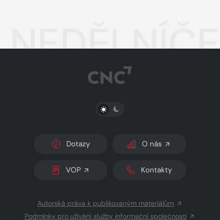
NEDĚLNÍČE
PŘEPNOUT SVĚTLÝ/TMAVÝ REŽIM
Dotazy
O nás
VOP
Kontakty
Autorská práva k publikovaným materiálům
Podmínky pro užívání služby informační společnosti