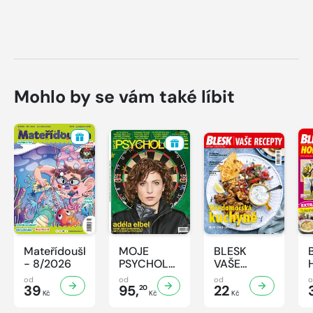
Mohlo by se vám také líbit
Mateřídouška
MOJE
BLESK
- 8/2026
PSYCHOLOGIE
VAŠE
- 8/2026
RECEPTY -
od
od
od
39
95,
8/2026
22
20
Kč
Kč
Kč