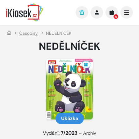
Přejít na hlavní obsah
0
Časopisy
NEDĚLNÍČEK
NEDĚLNÍČEK
Ukázka
Vydání:
7/2023
–
Archiv