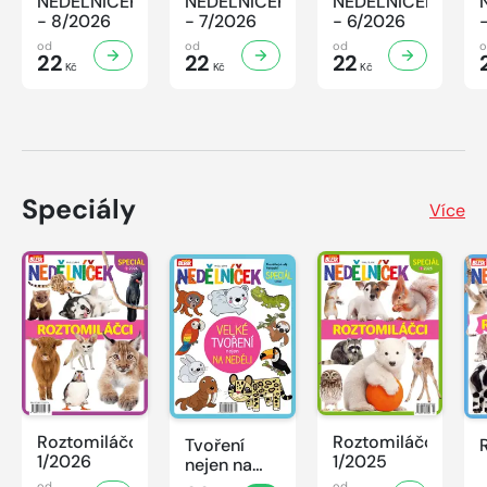
NEDĚLNÍČEK
NEDĚLNÍČEK
NEDĚLNÍČEK
- 8/2026
- 7/2026
- 6/2026
od
od
od
22
22
22
Kč
Kč
Kč
Speciály
Více
Roztomiláčci
Roztomiláčci
Tvoření
1/2026
1/2025
nejen na
neděli
od
od