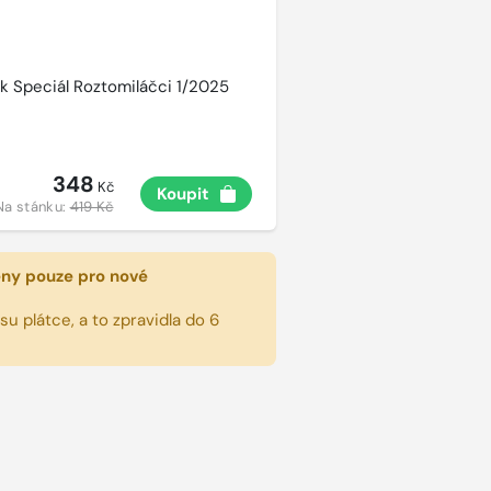
k Speciál Roztomiláčci 1/2025
348
Kč
Koupit
Na stánku:
419 Kč
eny pouze pro nové
u plátce, a to zpravidla do 6