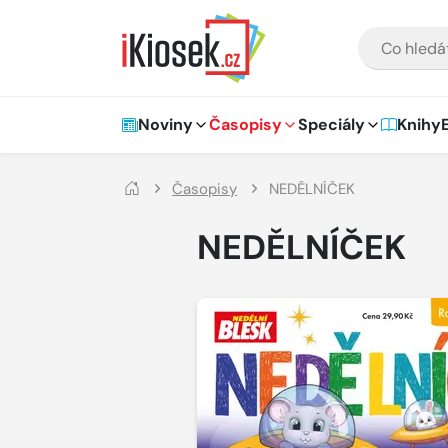
Přejít na hlavní obsah
VYHLEDÁVÁNÍ
Hlavní navigace
Noviny
Časopisy
Speciály
Knihy
Časopisy
NEDĚLNÍČEK
NEDĚLNÍČEK