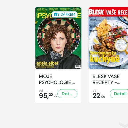
S DÁRKEM
MOJE
BLESK VAŠE
PSYCHOLOGIE -
RECEPTY -
8/2026
8/2026
od
od
Detail
Detail
95,
22
20
Kč
Kč