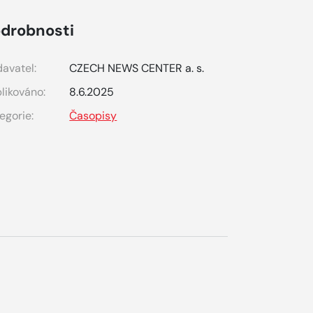
drobnosti
avatel:
CZECH NEWS CENTER a. s.
likováno:
8.6.2025
egorie:
Časopisy