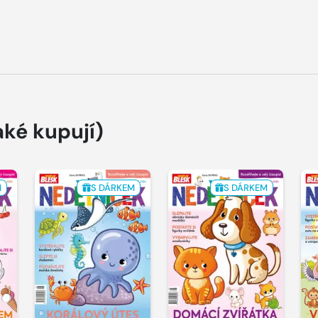
aké kupují)
M
S DÁRKEM
S DÁRKEM