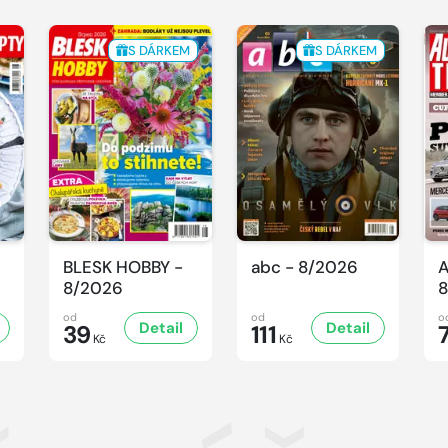
S DÁRKEM
S DÁRKEM
BLESK HOBBY -
abc - 8/2026
A
8/2026
8
od
od
o
Detail
Detail
39
111
Kč
Kč