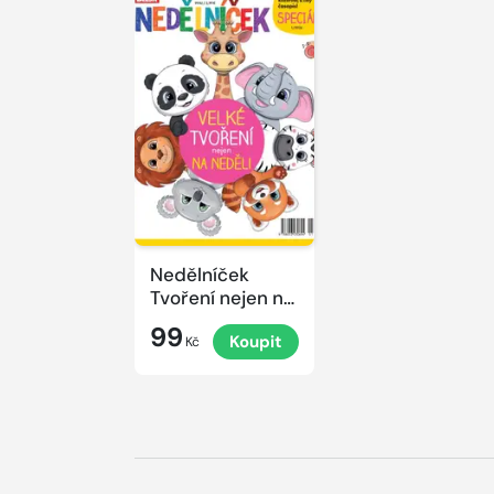
Nedělníček
Tvoření nejen na
neděli
99
Koupit
Kč