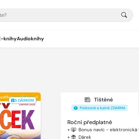
E-knihy
Audioknihy
Tištěné
S DÁRKEM
Poštovné a balné ZDARMA
Roční předplatné
+
Bonus navíc - elektronická
+
Dárek