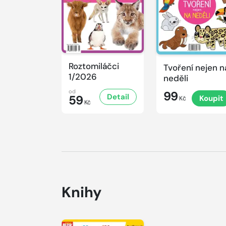
Roztomiláčci
Tvoření nejen n
1/2026
neděli
od
99
Detail
59
Koupit
Kč
Kč
Knihy