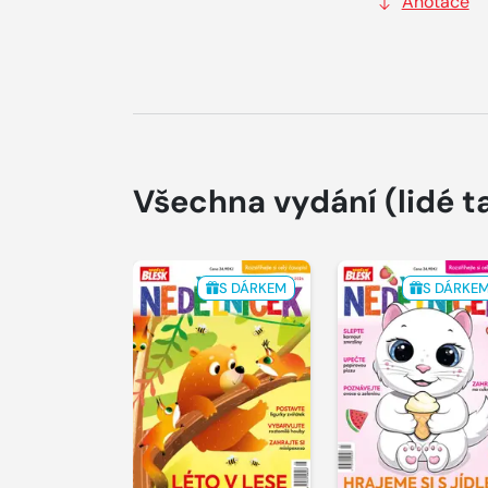
Anotace
Všechna vydání
(lidé t
S DÁRKEM
S DÁRKE