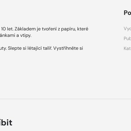
Po
Vyd
10 let. Základem je tvoření z papíru, které
ánkami a vtipy.
Pub
. Slepte si létající talíř. Vystřihněte si
Kat
íbit