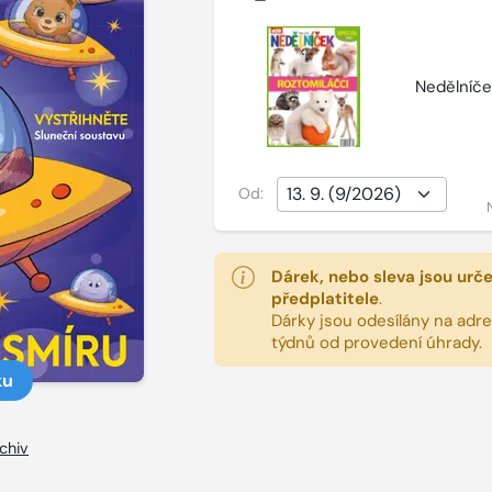
Nedělníče
Od:
Dárek, nebo sleva jsou urč
předplatitele
.
Dárky jsou odesílány na adres
týdnů od provedení úhrady.
ku
chiv