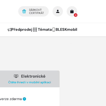
DÁRKOVÝ
CERTIFIKÁT
0
Předprodej
Témata
BLESKmobil
Elektronické
Čtěte ihned i v mobilní aplikaci
 verze zdarma
?