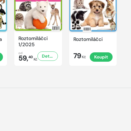
Roztomiláčci
a
Roztomiláčci
1/2025
od
79
Detail
59,
Koupit
40
Kč
Kč