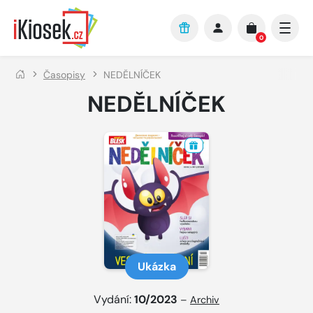
Přejít na hlavní obsah
0
Časopisy
NEDĚLNÍČEK
NEDĚLNÍČEK
Ukázka
Vydání:
10/2023
–
Archiv