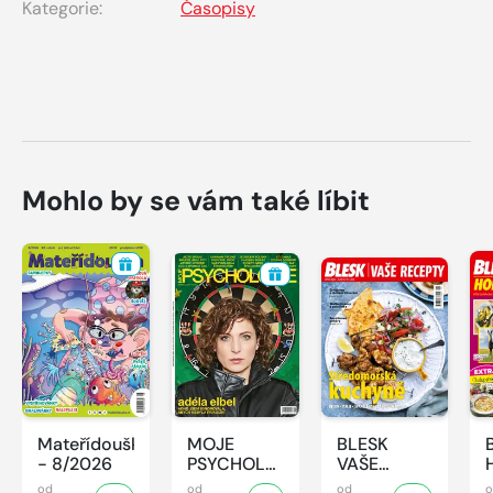
Kategorie:
Časopisy
Mohlo by se vám také líbit
Mateřídouška
MOJE
BLESK
- 8/2026
PSYCHOLOGIE
VAŠE
- 8/2026
RECEPTY -
od
od
od