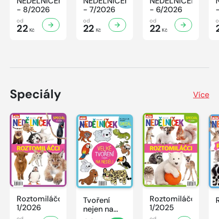
NEDĚLNÍČEK
NEDĚLNÍČEK
NEDĚLNÍČEK
- 8/2026
- 7/2026
- 6/2026
od
od
od
22
22
22
Kč
Kč
Kč
Speciály
Více
Roztomiláčci
Roztomiláčci
Tvoření
1/2026
1/2025
nejen na
neděli
od
od