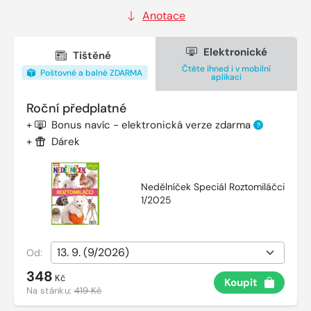
Anotace
Elektronické
Tištěné
Čtěte ihned i v mobilní
Poštovné a balné ZDARMA
aplikaci
Roční předplatné
+
Bonus navíc - elektronická verze zdarma
?
+
Dárek
Nedělníček Speciál Roztomiláčci
1/2025
Od:
348
Kč
Koupit
Na stánku:
419 Kč