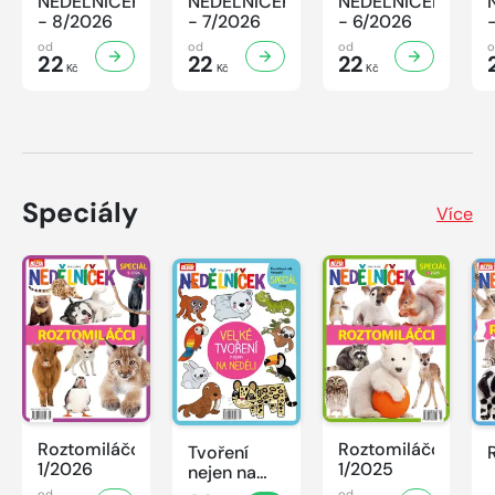
NEDĚLNÍČEK
NEDĚLNÍČEK
NEDĚLNÍČEK
- 8/2026
- 7/2026
- 6/2026
od
od
od
22
22
22
Kč
Kč
Kč
Speciály
Více
Roztomiláčci
Roztomiláčci
Tvoření
1/2026
1/2025
nejen na
neděli
od
od