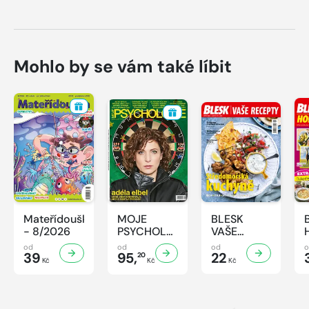
Mohlo by se vám také líbit
Mateřídouška
MOJE
BLESK
- 8/2026
PSYCHOLOGIE
VAŠE
- 8/2026
RECEPTY -
od
od
od
39
95,
8/2026
22
20
Kč
Kč
Kč