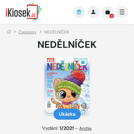
Přejít na hlavní obsah
0
Časopisy
NEDĚLNÍČEK
NEDĚLNÍČEK
Ukázka
Vydání:
1/2021
–
Archiv