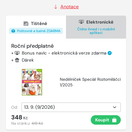
Anotace
Elektronické
Tištěné
Čtěte ihned i v mobilní
Poštovné a balné ZDARMA
aplikaci
Roční předplatné
+
Bonus navíc - elektronická verze zdarma
?
+
Dárek
Nedělníček Speciál Roztomiláčci
1/2025
Od:
348
Kč
Koupit
Na stánku:
419 Kč