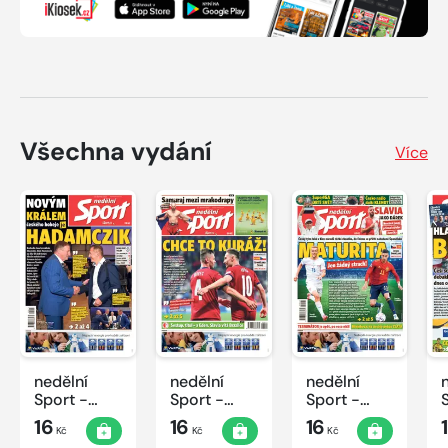
Všechna vydání
Více
nedělní
nedělní
nedělní
Sport -
Sport -
Sport -
25/2022
24/2022
23/2022
16
16
16
Kč
Kč
Kč