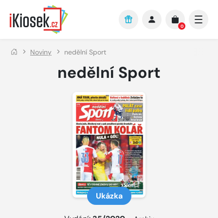
Přejít na hlavní obsah
0
Noviny
nedělní Sport
nedělní Sport
Ukázka