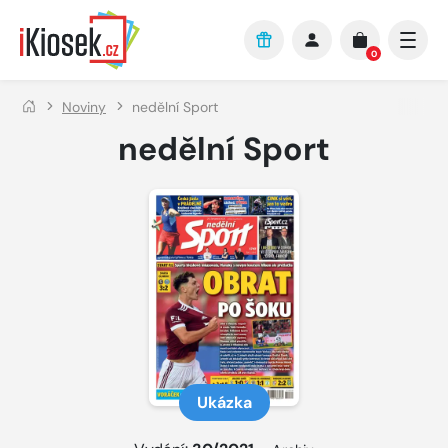
Přejít na hlavní obsah
0
Noviny
nedělní Sport
nedělní Sport
Ukázka