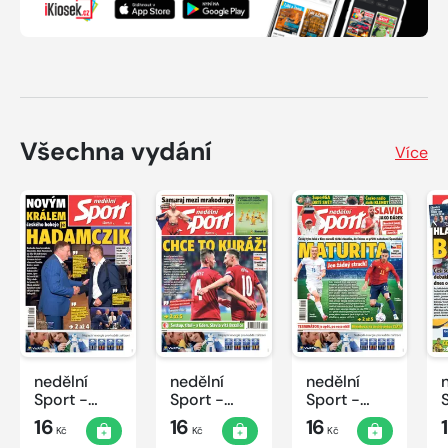
Všechna vydání
Více
nedělní
nedělní
nedělní
Sport -
Sport -
Sport -
25/2022
24/2022
23/2022
16
16
16
Kč
Kč
Kč