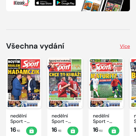
Všechna vydání
Více
nedělní
nedělní
nedělní
Sport -
Sport -
Sport -
25/2022
24/2022
23/2022
16
16
16
Kč
Kč
Kč