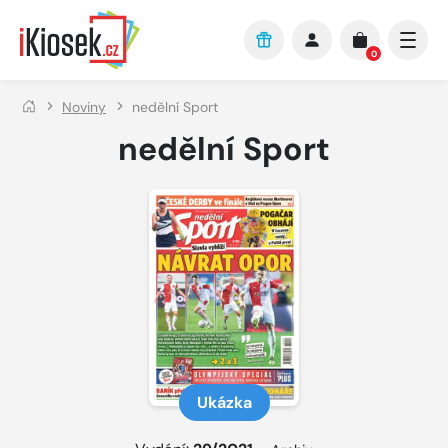
Přejít na hlavní obsah
0
Noviny
nedělní Sport
nedělní Sport
Ukázka