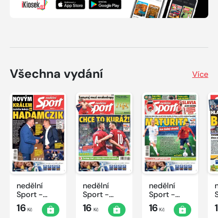
Všechna vydání
Více
nedělní
nedělní
nedělní
Sport -
Sport -
Sport -
25/2022
24/2022
23/2022
16
16
16
Kč
Kč
Kč