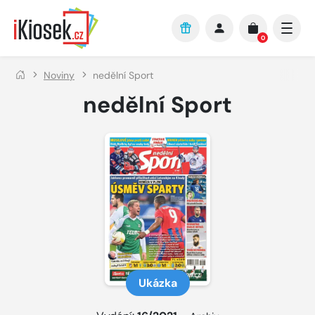
Přejít na hlavní obsah
0
Noviny
nedělní Sport
nedělní Sport
Ukázka