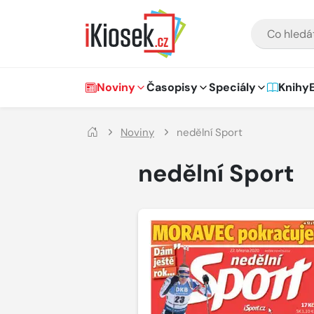
Přejít na hlavní obsah
VYHLEDÁVÁNÍ
Hlavní navigace
Noviny
Časopisy
Speciály
Knihy
Noviny
nedělní Sport
nedělní Sport