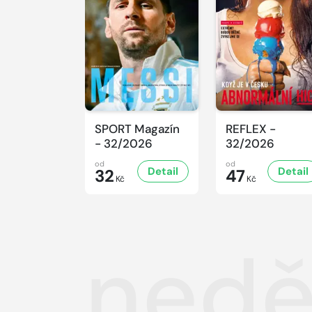
SPORT Magazín
REFLEX -
- 32/2026
32/2026
od
od
Detail
Detail
32
47
Kč
Kč
nedě