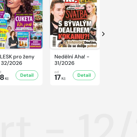
Další
LESK pro ženy
Nedělní Aha! -
NEDĚLNÍ 
 32/2026
31/2026
- 31/2026
d
od
od
Detail
Detail
D
18
17
19
Kč
Kč
Kč
rt - 12