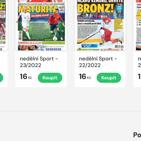
nedělní Sport -
nedělní Sport -
n
23/2022
22/2022
2
16
16
Koupit
Koupit
Kč
Kč
Po