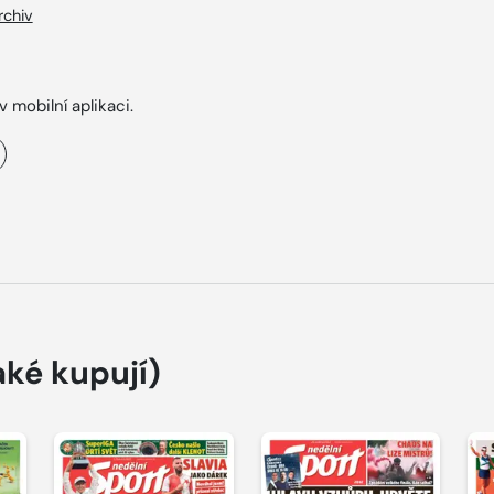
rchiv
v mobilní aplikaci.
aké kupují)