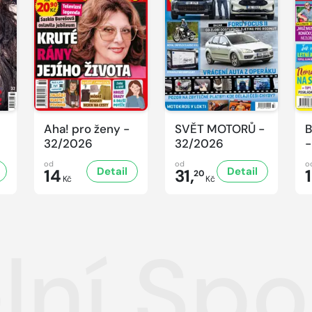
Aha! pro ženy -
SVĚT MOTORŮ -
B
32/2026
32/2026
-
od
od
o
Detail
Detail
14
31,
20
Kč
Kč
lní Spo