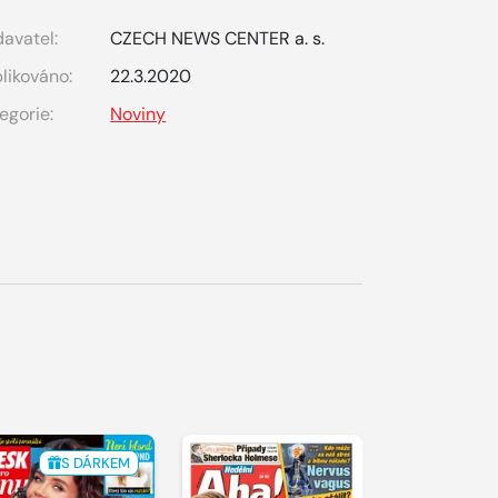
avatel:
CZECH NEWS CENTER a. s.
likováno:
22.3.2020
egorie:
Noviny
S DÁRKEM