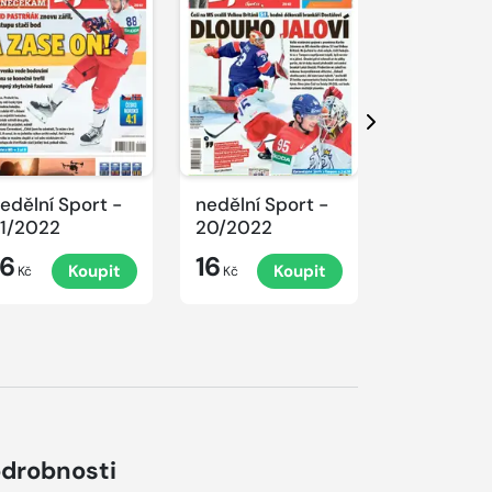
Další
edělní Sport -
nedělní Sport -
nedělní Sp
1/2022
20/2022
18/2022
16
16
16
Koupit
Koupit
K
Kč
Kč
Kč
drobnosti