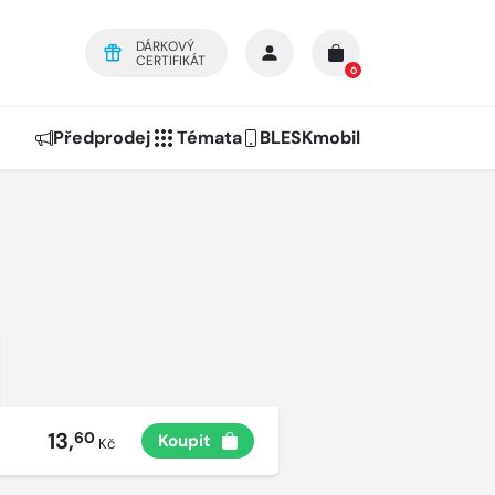
DÁRKOVÝ
CERTIFIKÁT
0
Předprodej
Témata
BLESKmobil
13,
60
Koupit
Kč