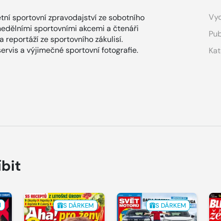
Vyd
tní sportovní zpravodajství ze sobotního
nedělními sportovními akcemi a čtenáři
Pub
 reportáží ze sportovního zákulisí.
servis a výjimečné sportovní fotografie.
Kat
íbit
M
S DÁRKEM
S DÁRKEM