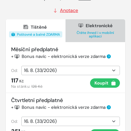
Anotace
Elektronické
Tištěné
Čtěte ihned i v mobilní
Poštovné a balné ZDARMA
aplikaci
Měsíční předplatné
+
Bonus navíc - elektronická verze zdarma
?
Od:
117
Kč
Koupit
Na stánku:
126 Kč
Čtvrtletní předplatné
+
Bonus navíc - elektronická verze zdarma
?
Od: