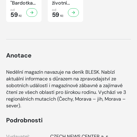
"Bardotka"
životní
Jana
příběh
od
od
Brejchová
59
sympaťáka
59
Kč
Kč
Mezi slávou
českého
a
filmu
samotou...
Anotace
Nedělní magazín navazuje na deník BLESK. Nabízí
aktuální informace s důrazem na zpravodajství ze
sobotních událostí i magazínové zábavné a zajímavé
čtení ze všech oblastí pro širokou rodinu. Vychází ve 3
regionálních mutacích (Čechy, Morava – jih, Morava –
sever).
Podrobnosti
Vydavatel:
CZECH NEWS CENTER a. s.