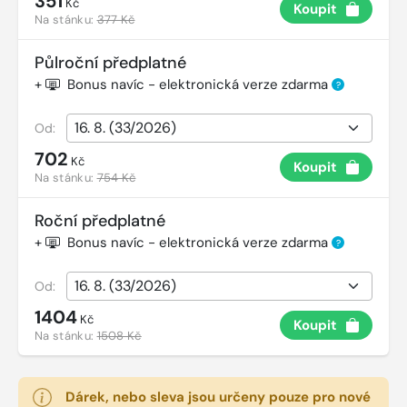
351
Kč
Koupit
Na stánku:
377 Kč
Půlroční předplatné
+
Bonus navíc - elektronická verze zdarma
?
Od:
702
Kč
Koupit
Na stánku:
754 Kč
Roční předplatné
+
Bonus navíc - elektronická verze zdarma
?
Od:
1404
Kč
Koupit
Na stánku:
1508 Kč
Dárek, nebo sleva jsou určeny pouze pro nové