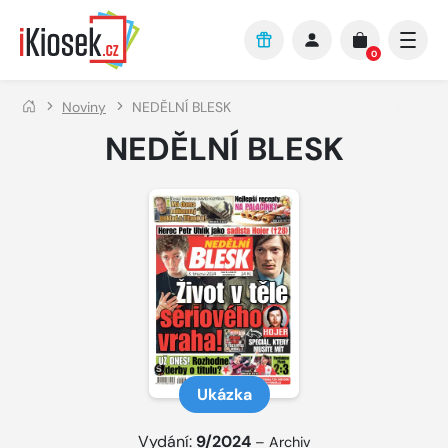
Přejít na hlavní obsah
0
Noviny
NEDĚLNÍ BLESK
NEDĚLNÍ BLESK
Ukázka
Vydání:
9/2024
–
Archiv