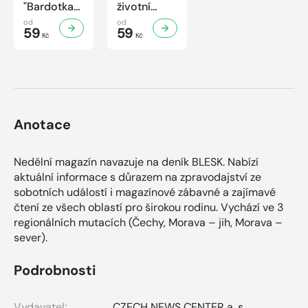
"Bardotka"
životní
Jana
příběh
od
od
Brejchová
59
sympaťáka
59
Kč
Kč
Mezi slávou
českého
a
filmu
samotou...
Anotace
Nedělní magazín navazuje na deník BLESK. Nabízí
aktuální informace s důrazem na zpravodajství ze
sobotních událostí i magazínové zábavné a zajímavé
čtení ze všech oblastí pro širokou rodinu. Vychází ve 3
regionálních mutacích (Čechy, Morava – jih, Morava –
sever).
Podrobnosti
Vydavatel:
CZECH NEWS CENTER a. s.