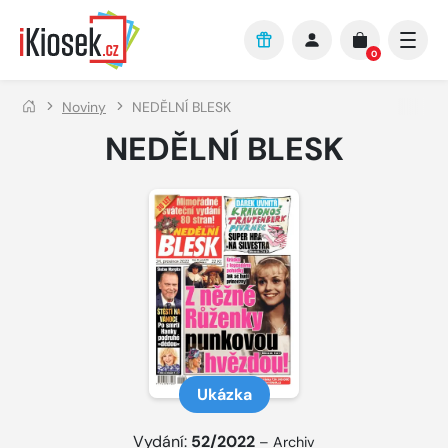
Přejít na hlavní obsah
0
Noviny
NEDĚLNÍ BLESK
NEDĚLNÍ BLESK
Ukázka
Vydání:
52/2022
–
Archiv