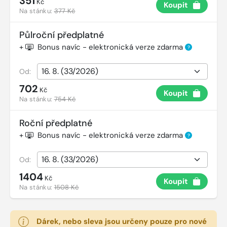
351
Kč
Koupit
Na stánku:
377 Kč
Půlroční předplatné
+
Bonus navíc - elektronická verze zdarma
?
Od:
702
Kč
Koupit
Na stánku:
754 Kč
Roční předplatné
+
Bonus navíc - elektronická verze zdarma
?
Od:
1404
Kč
Koupit
Na stánku:
1508 Kč
Dárek, nebo sleva jsou určeny pouze pro nové