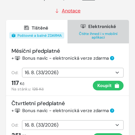
Anotace
Elektronické
Tištěné
Čtěte ihned i v mobilní
Poštovné a balné ZDARMA
aplikaci
Měsíční předplatné
+
Bonus navíc - elektronická verze zdarma
?
Od:
117
Kč
Koupit
Na stánku:
126 Kč
Čtvrtletní předplatné
+
Bonus navíc - elektronická verze zdarma
?
Od: