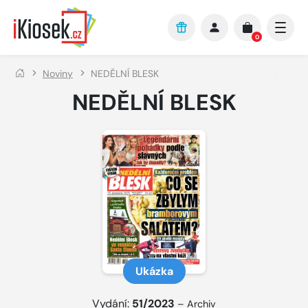
Přejít na hlavní obsah
0
Noviny
NEDĚLNÍ BLESK
NEDĚLNÍ BLESK
Ukázka
Vydání:
51/2023
–
Archiv