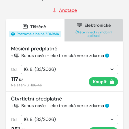
Anotace
Elektronické
Tištěné
Čtěte ihned i v mobilní
Poštovné a balné ZDARMA
aplikaci
Měsíční předplatné
+
Bonus navíc - elektronická verze zdarma
?
Od:
117
Kč
Koupit
Na stánku:
126 Kč
Čtvrtletní předplatné
+
Bonus navíc - elektronická verze zdarma
?
Od: