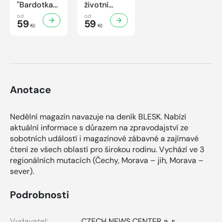
"Bardotka"
životní
Jana
příběh
od
od
Brejchová
59
sympaťáka
59
Kč
Kč
Mezi slávou
českého
a
filmu
samotou...
Anotace
Nedělní magazín navazuje na deník BLESK. Nabízí
aktuální informace s důrazem na zpravodajství ze
sobotních událostí i magazínové zábavné a zajímavé
čtení ze všech oblastí pro širokou rodinu. Vychází ve 3
regionálních mutacích (Čechy, Morava – jih, Morava –
sever).
Podrobnosti
Vydavatel:
CZECH NEWS CENTER a. s.