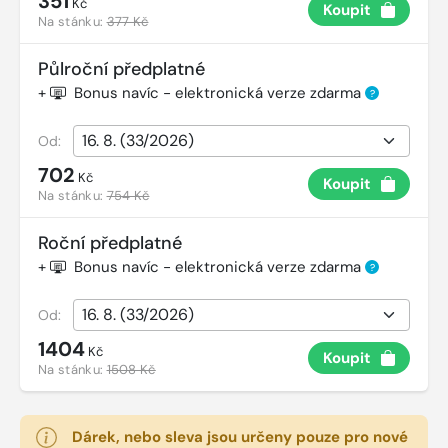
351
Kč
Koupit
Na stánku:
377 Kč
Půlroční předplatné
+
Bonus navíc - elektronická verze zdarma
?
Od:
702
Kč
Koupit
Na stánku:
754 Kč
Roční předplatné
+
Bonus navíc - elektronická verze zdarma
?
Od:
1404
Kč
Koupit
Na stánku:
1508 Kč
Dárek, nebo sleva jsou určeny pouze pro nové