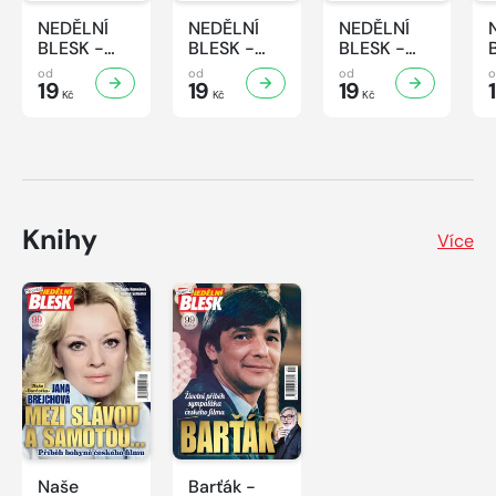
NEDĚLNÍ
NEDĚLNÍ
NEDĚLNÍ
BLESK -
BLESK -
BLESK -
31/2026
30/2026
29/2026
od
od
od
19
19
19
Kč
Kč
Kč
Knihy
Více
Naše
Barťák -