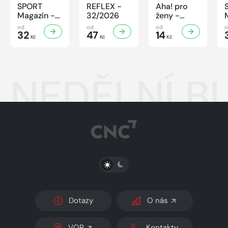
SPORT
REFLEX -
Aha! pro
Magazín -
32/2026
ženy -
32/2026
32/2026
od
od
od
32
47
14
Kč
Kč
Kč
NEDĚLNÍ BL
PŘEPNOUT SVĚTLÝ/TMAVÝ REŽIM
Dotazy
O nás
VOP
Kontakty