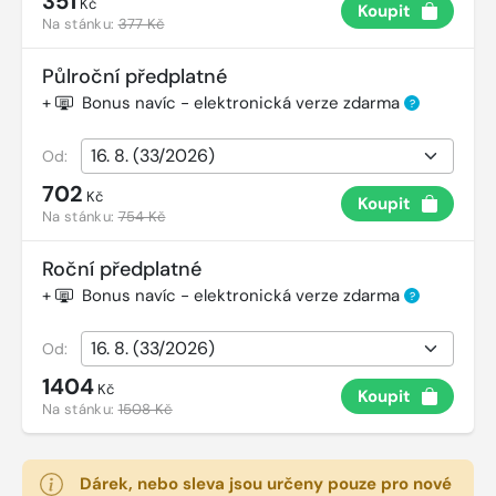
351
Kč
Koupit
Na stánku:
377 Kč
Půlroční předplatné
+
Bonus navíc - elektronická verze zdarma
?
Od:
702
Kč
Koupit
Na stánku:
754 Kč
Roční předplatné
+
Bonus navíc - elektronická verze zdarma
?
Od:
1404
Kč
Koupit
Na stánku:
1508 Kč
Dárek, nebo sleva jsou určeny pouze pro nové