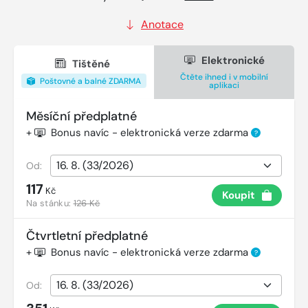
Anotace
Elektronické
Tištěné
Čtěte ihned i v mobilní
Poštovné a balné ZDARMA
aplikaci
Měsíční předplatné
+
Bonus navíc - elektronická verze zdarma
?
Od:
117
Kč
Koupit
Na stánku:
126 Kč
Čtvrtletní předplatné
+
Bonus navíc - elektronická verze zdarma
?
Od: