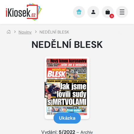
Přejít na hlavní obsah
0
Noviny
NEDĚLNÍ BLESK
NEDĚLNÍ BLESK
Ukázka
Vydání:
5/2022
–
Archiv