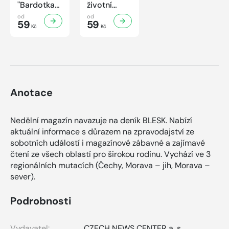
"Bardotka"
životní
Jana
příběh
od
od
Brejchová
59
sympaťáka
59
Kč
Kč
Mezi slávou
českého
a
filmu
samotou...
Anotace
Nedělní magazín navazuje na deník BLESK. Nabízí
aktuální informace s důrazem na zpravodajství ze
sobotních událostí i magazínové zábavné a zajímavé
čtení ze všech oblastí pro širokou rodinu. Vychází ve 3
regionálních mutacích (Čechy, Morava – jih, Morava –
sever).
Podrobnosti
Vydavatel:
CZECH NEWS CENTER a. s.