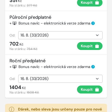
351
Kč
Koupit
Na stánku:
377 Kč
Půlroční předplatné
+
Bonus navíc - elektronická verze zdarma
?
Od:
702
Kč
Koupit
Na stánku:
754 Kč
Roční předplatné
+
Bonus navíc - elektronická verze zdarma
?
Od:
1404
Kč
Koupit
Na stánku:
1508 Kč
Dárek, nebo sleva jsou určeny pouze pro nové