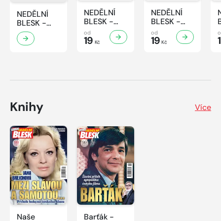
NEDĚLNÍ
NEDĚLNÍ
NEDĚLNÍ
BLESK -
BLESK -
BLESK -
31/2026
30/2026
32/2026
od
od
19
19
Kč
Kč
Knihy
Více
Naše
Barťák -