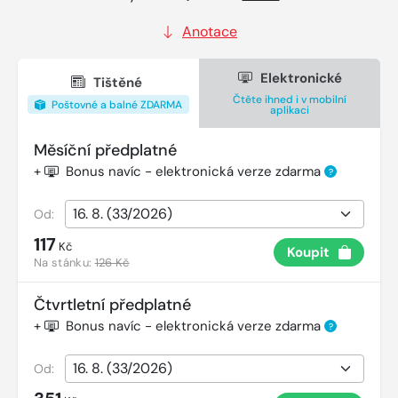
Anotace
Elektronické
Tištěné
Čtěte ihned i v mobilní
Poštovné a balné ZDARMA
aplikaci
Měsíční předplatné
+
Bonus navíc - elektronická verze zdarma
?
Od:
117
Kč
Koupit
Na stánku:
126 Kč
Čtvrtletní předplatné
+
Bonus navíc - elektronická verze zdarma
?
Od: