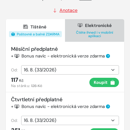
Anotace
Elektronické
Tištěné
Čtěte ihned i v mobilní
Poštovné a balné ZDARMA
aplikaci
Měsíční předplatné
+
Bonus navíc - elektronická verze zdarma
?
Od:
117
Kč
Koupit
Na stánku:
126 Kč
Čtvrtletní předplatné
+
Bonus navíc - elektronická verze zdarma
?
Od: