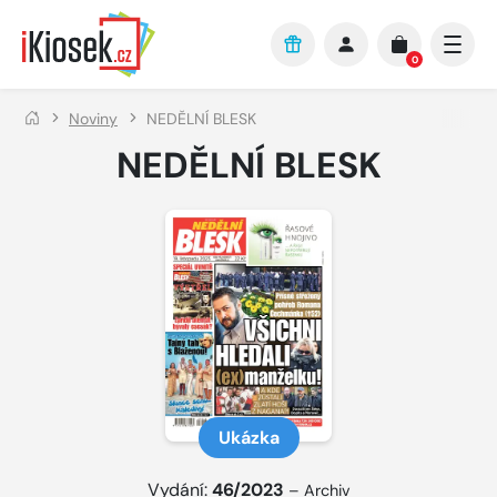
Přejít na hlavní obsah
0
Noviny
NEDĚLNÍ BLESK
NEDĚLNÍ BLESK
Ukázka
Vydání:
46/2023
–
Archiv