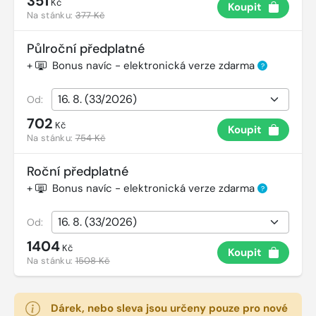
351
Kč
Koupit
Na stánku:
377 Kč
Půlroční předplatné
+
Bonus navíc - elektronická verze zdarma
?
Od:
702
Kč
Koupit
Na stánku:
754 Kč
Roční předplatné
+
Bonus navíc - elektronická verze zdarma
?
Od:
1404
Kč
Koupit
Na stánku:
1508 Kč
Dárek, nebo sleva jsou určeny pouze pro nové