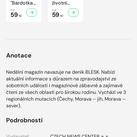
"Bardotka"
životní
Jana
příběh
od
od
Brejchová
59
sympaťáka
59
Kč
Kč
Mezi slávou
českého
a
filmu
samotou...
Anotace
Nedělní magazín navazuje na deník BLESK. Nabízí
aktuální informace s důrazem na zpravodajství ze
sobotních událostí i magazínové zábavné a zajímavé
čtení ze všech oblastí pro širokou rodinu. Vychází ve 3
regionálních mutacích (Čechy, Morava – jih, Morava –
sever).
Podrobnosti
Vydavatel:
CZECH NEWS CENTER a. s.