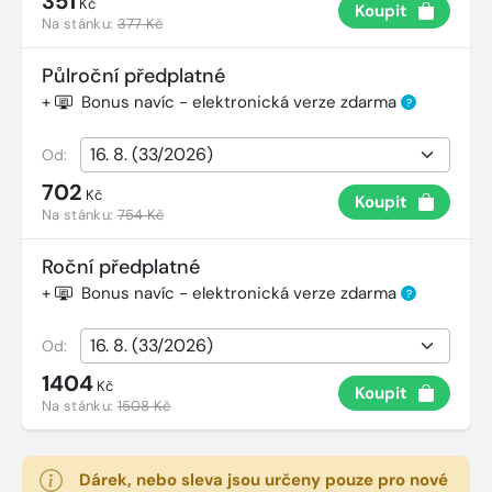
351
Kč
Koupit
Na stánku:
377 Kč
Půlroční předplatné
+
Bonus navíc - elektronická verze zdarma
?
Od:
702
Kč
Koupit
Na stánku:
754 Kč
Roční předplatné
+
Bonus navíc - elektronická verze zdarma
?
Od:
1404
Kč
Koupit
Na stánku:
1508 Kč
Dárek, nebo sleva jsou určeny pouze pro nové