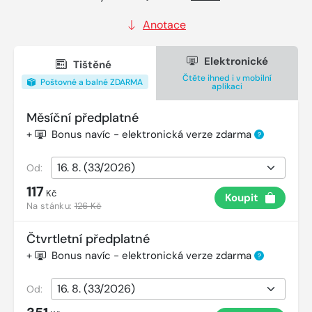
Anotace
Elektronické
Tištěné
Čtěte ihned i v mobilní
Poštovné a balné ZDARMA
aplikaci
Měsíční předplatné
+
Bonus navíc - elektronická verze zdarma
?
Od:
117
Kč
Koupit
Na stánku:
126 Kč
Čtvrtletní předplatné
+
Bonus navíc - elektronická verze zdarma
?
Od: