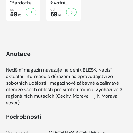
"Bardotka"
životní
Jana
příběh
od
od
Brejchová
59
sympaťáka
59
Kč
Kč
Mezi slávou
českého
a
filmu
samotou...
Anotace
Nedělní magazín navazuje na deník BLESK. Nabízí
aktuální informace s důrazem na zpravodajství ze
sobotních událostí i magazínové zábavné a zajímavé
čtení ze všech oblastí pro širokou rodinu. Vychází ve 3
regionálních mutacích (Čechy, Morava – jih, Morava –
sever).
Podrobnosti
Vydavatel:
CZECH NEWS CENTER a. s.