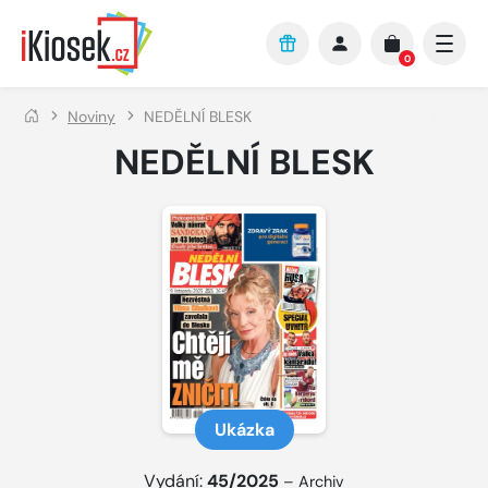
Přejít na hlavní obsah
0
Noviny
NEDĚLNÍ BLESK
NEDĚLNÍ BLESK
Ukázka
Vydání:
45/2025
–
Archiv