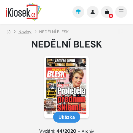
Přejít na hlavní obsah
0
Noviny
NEDĚLNÍ BLESK
NEDĚLNÍ BLESK
Ukázka
Vydání:
44/2020
–
Archiv