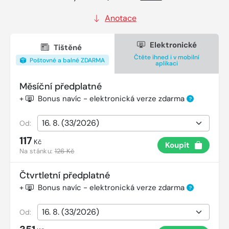
Anotace
Elektronické
Tištěné
Čtěte ihned i v mobilní
Poštovné a balné ZDARMA
aplikaci
Měsíční předplatné
+
Bonus navíc - elektronická verze zdarma
?
Od:
117
Kč
Koupit
Na stánku:
126 Kč
Čtvrtletní předplatné
+
Bonus navíc - elektronická verze zdarma
?
Od: