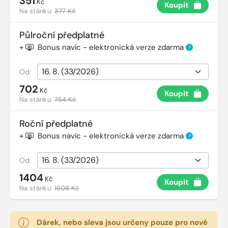
351
Kč
Koupit
Na stánku:
377 Kč
Půlroční předplatné
+
Bonus navíc - elektronická verze zdarma
?
Od:
702
Kč
Koupit
Na stánku:
754 Kč
Roční předplatné
+
Bonus navíc - elektronická verze zdarma
?
Od:
1404
Kč
Koupit
Na stánku:
1508 Kč
Dárek, nebo sleva jsou určeny pouze pro nové