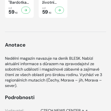
"Bardotka"
životní
Jana
příběh
od
od
Brejchová
59
sympaťáka
59
Kč
Kč
Mezi slávou
českého
a
filmu
samotou...
Anotace
Nedělní magazín navazuje na deník BLESK. Nabízí
aktuální informace s důrazem na zpravodajství ze
sobotních událostí i magazínové zábavné a zajímavé
čtení ze všech oblastí pro širokou rodinu. Vychází ve 3
regionálních mutacích (Čechy, Morava – jih, Morava –
sever).
Podrobnosti
Vydavatel:
CZECH NEWS CENTER a. s.