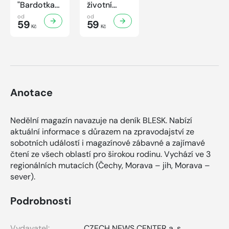
"Bardotka"
životní
Jana
příběh
od
od
Brejchová
59
sympaťáka
59
Kč
Kč
Mezi slávou
českého
a
filmu
samotou...
Anotace
Nedělní magazín navazuje na deník BLESK. Nabízí
aktuální informace s důrazem na zpravodajství ze
sobotních událostí i magazínové zábavné a zajímavé
čtení ze všech oblastí pro širokou rodinu. Vychází ve 3
regionálních mutacích (Čechy, Morava – jih, Morava –
sever).
Podrobnosti
Vydavatel:
CZECH NEWS CENTER a. s.