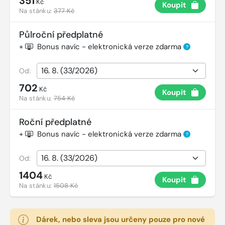
351
Kč
Koupit
Na stánku:
377 Kč
Půlroční předplatné
+
Bonus navíc - elektronická verze zdarma
?
Od:
702
Kč
Koupit
Na stánku:
754 Kč
Roční předplatné
+
Bonus navíc - elektronická verze zdarma
?
Od:
1404
Kč
Koupit
Na stánku:
1508 Kč
Dárek, nebo sleva jsou určeny pouze pro nové