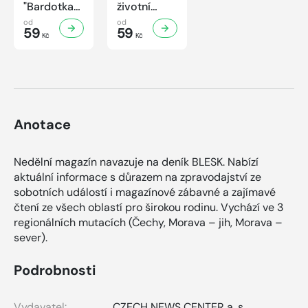
"Bardotka"
životní
Jana
příběh
od
od
Brejchová
59
sympaťáka
59
Kč
Kč
Mezi slávou
českého
a
filmu
samotou...
Anotace
Nedělní magazín navazuje na deník BLESK. Nabízí
aktuální informace s důrazem na zpravodajství ze
sobotních událostí i magazínové zábavné a zajímavé
čtení ze všech oblastí pro širokou rodinu. Vychází ve 3
regionálních mutacích (Čechy, Morava – jih, Morava –
sever).
Podrobnosti
Vydavatel:
CZECH NEWS CENTER a. s.