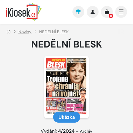
Přejít na hlavní obsah
0
Noviny
NEDĚLNÍ BLESK
NEDĚLNÍ BLESK
Ukázka
Vydání:
4/2024
–
Archiv