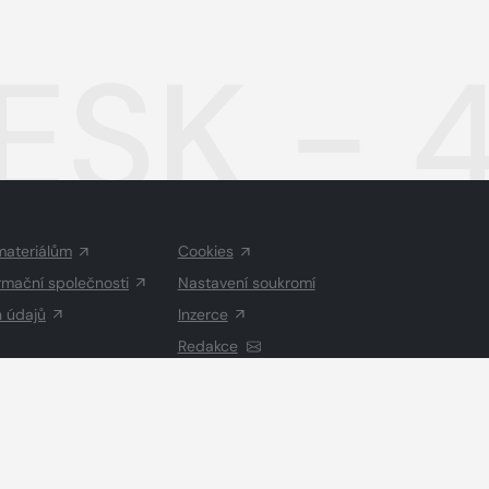
ESK - 
materiálům
Cookies
rmační společnosti
Nastavení soukromí
h údajů
Inzerce
Redakce
Vysázeno
Grand IT s.r.o.