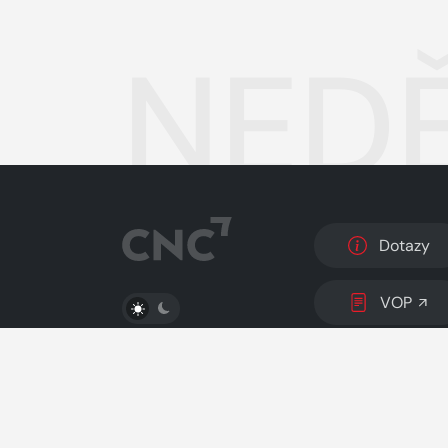
NEDĚ
Dotazy
PŘEPNOUT SVĚTLÝ/TMAVÝ REŽIM
VOP
© 2026 Copyright
CZECH NEWS CENTER a.s.
a 