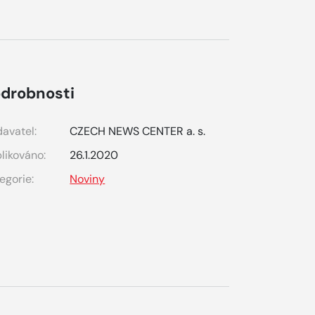
drobnosti
avatel:
CZECH NEWS CENTER a. s.
likováno:
26.1.2020
egorie:
Noviny