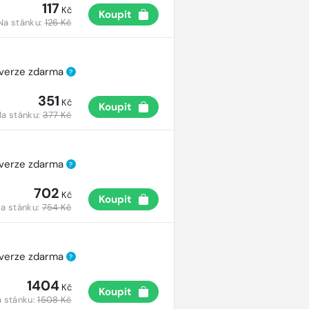
117
Kč
Koupit
Na stánku:
126 Kč
 verze zdarma
?
351
Kč
Koupit
a stánku:
377 Kč
 verze zdarma
?
702
Kč
Koupit
a stánku:
754 Kč
 verze zdarma
?
1404
Kč
Koupit
 stánku:
1508 Kč