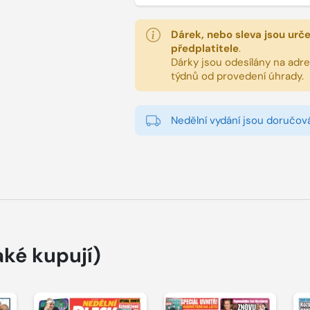
Dárek, nebo sleva jsou urč
předplatitele
.
Dárky jsou odesílány na adres
týdnů od provedení úhrady.
Nedělní vydání jsou doručová
aké kupují)