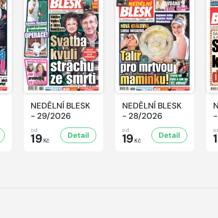
NEDĚLNÍ BLESK
NEDĚLNÍ BLESK
N
- 29/2026
- 28/2026
-
od
od
o
Detail
Detail
19
19
Kč
Kč