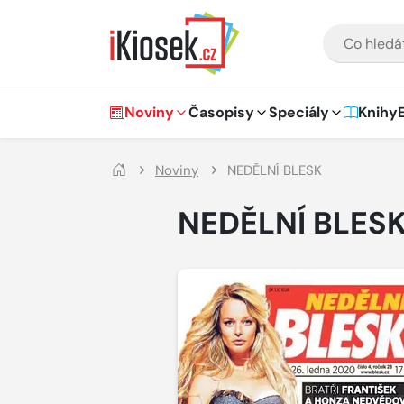
Přejít na hlavní obsah
VYHLEDÁVÁNÍ
Hlavní navigace
Noviny
Časopisy
Speciály
Knihy
Noviny
NEDĚLNÍ BLESK
NEDĚLNÍ BLES