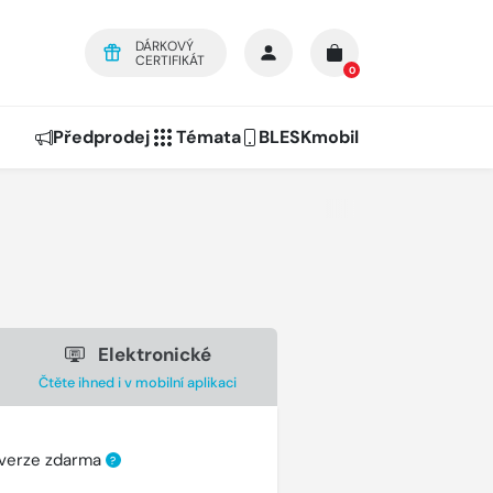
DÁRKOVÝ
CERTIFIKÁT
0
Předprodej
Témata
BLESKmobil
Elektronické
Čtěte ihned i v mobilní aplikaci
 verze zdarma
?