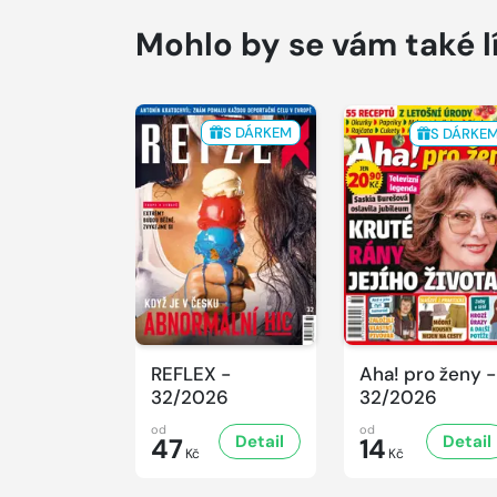
Mohlo by se vám také l
S DÁRKEM
S DÁRKE
REFLEX -
Aha! pro ženy -
32/2026
32/2026
od
od
Detail
Detail
47
14
Kč
Kč