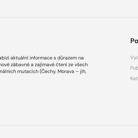
Po
Vyd
bízí aktuální informace s důrazem na
ínové zábavné a zajímavé čtení ze všech
Pub
onálních mutacích (Čechy, Morava – jih,
Kat