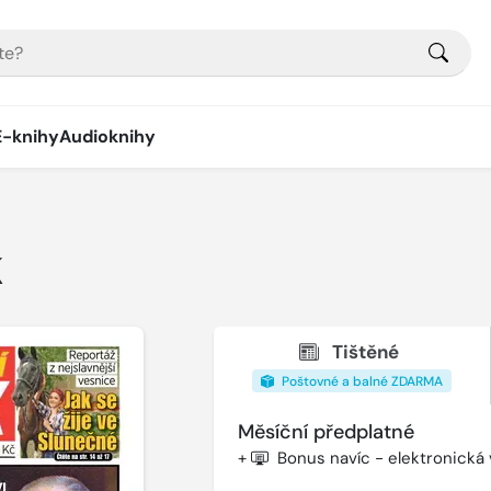
E-knihy
Audioknihy
K
Tištěné
Poštovné a balné ZDARMA
Měsíční předplatné
+
Bonus navíc - elektronická