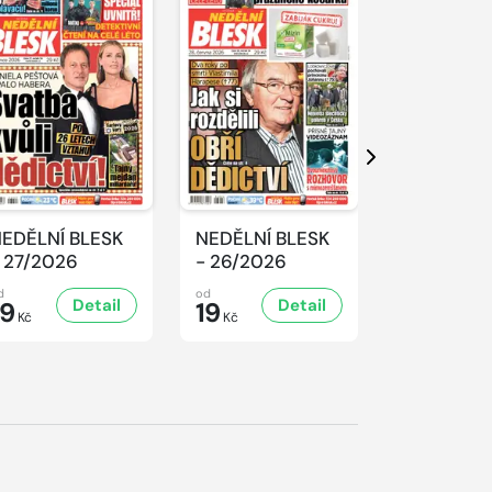
Další
EDĚLNÍ BLESK
NEDĚLNÍ BLESK
NEDĚLNÍ 
 27/2026
- 26/2026
- 25/2026
d
od
od
Detail
Detail
D
19
19
19
Kč
Kč
Kč