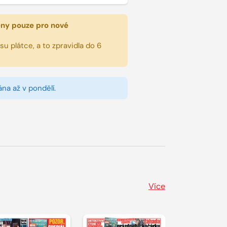
eny pouze pro nové
u plátce, a to zpravidla do 6
na až v pondělí.
Více