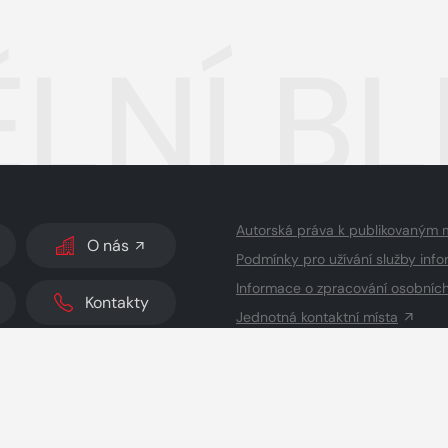
LNÍ BL
Autorská práva k publikovaným 
O nás
Podmínky pro užívání služby info
Informace o zpracování osobníc
Kontakty
Jednotná kontaktní místa
dodavatelé obsahu