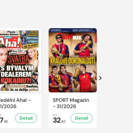
S 
Další
edělní Aha! -
SPORT Magazín
REFLEX -
1/2026
- 31/2026
31/2026
d
od
od
Detail
Detail
D
17
32
47
Kč
Kč
Kč