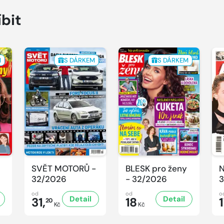
íbit
M
S DÁRKEM
S DÁRKEM
SVĚT MOTORŮ -
BLESK pro ženy
N
32/2026
- 32/2026
3
od
od
o
Detail
Detail
31,
18
20
Kč
Kč