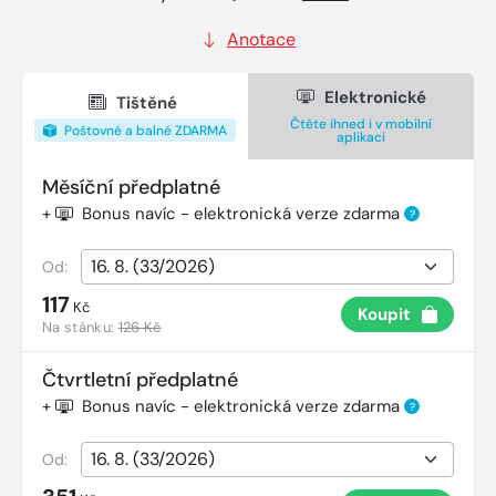
Anotace
Elektronické
Tištěné
Čtěte ihned i v mobilní
Poštovné a balné ZDARMA
aplikaci
Měsíční předplatné
+
Bonus navíc - elektronická verze zdarma
?
Od:
117
Kč
Koupit
Na stánku:
126 Kč
Čtvrtletní předplatné
+
Bonus navíc - elektronická verze zdarma
?
Od: