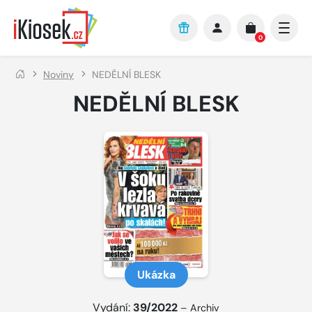
Přejít na hlavní obsah
0
Noviny
NEDĚLNÍ BLESK
NEDĚLNÍ BLESK
Ukázka
Vydání:
39/2022
–
Archiv