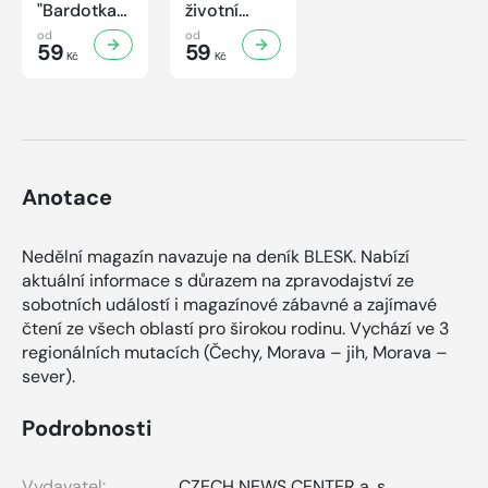
"Bardotka"
životní
Jana
příběh
od
od
Brejchová
59
sympaťáka
59
Kč
Kč
Mezi slávou
českého
a
filmu
samotou...
Anotace
Nedělní magazín navazuje na deník BLESK. Nabízí
aktuální informace s důrazem na zpravodajství ze
sobotních událostí i magazínové zábavné a zajímavé
čtení ze všech oblastí pro širokou rodinu. Vychází ve 3
regionálních mutacích (Čechy, Morava – jih, Morava –
sever).
Podrobnosti
Vydavatel:
CZECH NEWS CENTER a. s.