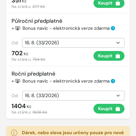
351
Kč
Koupit
Na stánku:
377 Kč
Půlroční předplatné
+
Bonus navíc - elektronická verze zdarma
?
Od:
702
Kč
Koupit
Na stánku:
754 Kč
Roční předplatné
+
Bonus navíc - elektronická verze zdarma
?
Od:
1404
Kč
Koupit
Na stánku:
1508 Kč
Dárek, nebo sleva jsou určeny pouze pro nové