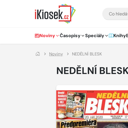
Přejít na hlavní obsah
VYHLEDÁVÁNÍ
Hlavní navigace
Noviny
Časopisy
Speciály
Knihy
Noviny
NEDĚLNÍ BLESK
NEDĚLNÍ BLES