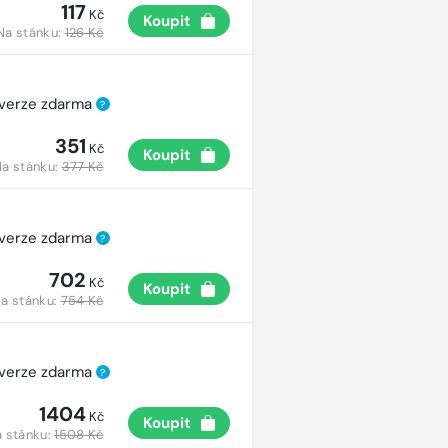
117
Kč
Koupit
Na stánku:
126 Kč
 verze zdarma
?
351
Kč
Koupit
a stánku:
377 Kč
 verze zdarma
?
702
Kč
Koupit
a stánku:
754 Kč
 verze zdarma
?
1404
Kč
Koupit
 stánku:
1508 Kč