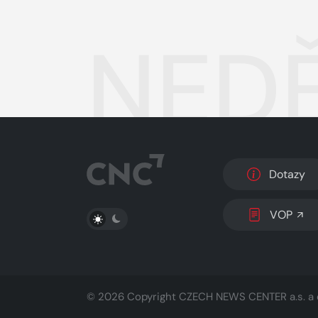
NEDĚ
Dotazy
PŘEPNOUT SVĚTLÝ/TMAVÝ REŽIM
VOP
© 2026 Copyright
CZECH NEWS CENTER a.s.
a 