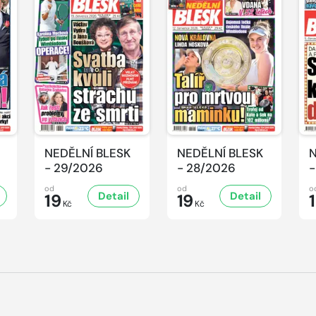
NEDĚLNÍ BLESK
NEDĚLNÍ BLESK
N
- 29/2026
- 28/2026
-
od
od
o
Detail
Detail
19
19
Kč
Kč