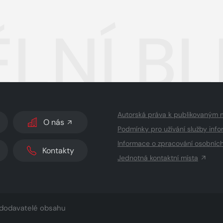
LNÍ BL
Autorská práva k publikovaným 
O nás
Podmínky pro užívání služby info
Informace o zpracování osobníc
Kontakty
Jednotná kontaktní místa
dodavatelé obsahu