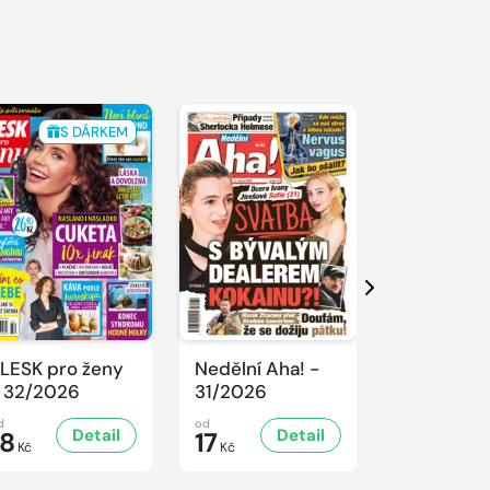
S DÁRKEM
Další
LESK pro ženy
Nedělní Aha! -
SPORT Ma
 32/2026
31/2026
- 31/2026
d
od
od
Detail
Detail
D
18
17
32
Kč
Kč
Kč