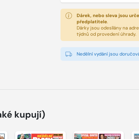
Dárek, nebo sleva jsou urč
předplatitele
.
Dárky jsou odesílány na adres
týdnů od provedení úhrady.
Nedělní vydání jsou doručová
aké kupují)