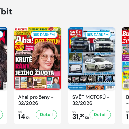
íbit
M
S DÁRKEM
S DÁRKEM
Aha! pro ženy -
SVĚT MOTORŮ -
B
32/2026
32/2026
-
od
od
o
Detail
Detail
14
31,
20
Kč
Kč