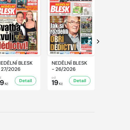
Další
EDĚLNÍ BLESK
NEDĚLNÍ BLESK
NEDĚLNÍ 
 27/2026
- 26/2026
- 25/2026
d
od
od
Detail
Detail
D
19
19
19
Kč
Kč
Kč