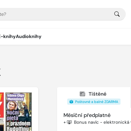
E-knihy
Audioknihy
K
Tištěné
Poštovné a balné ZDARMA
Měsíční předplatné
+
Bonus navíc - elektronická