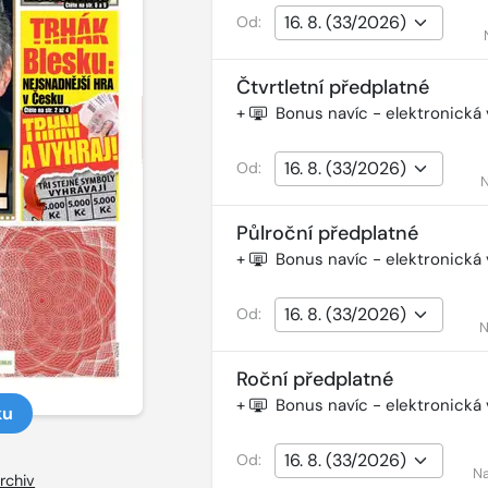
Od:
Čtvrtletní předplatné
+
Bonus navíc - elektronická
Od:
N
Půlroční předplatné
+
Bonus navíc - elektronická
Od:
N
Roční předplatné
+
Bonus navíc - elektronická
ku
Od:
Na
rchiv