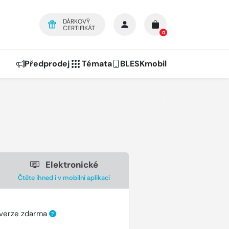
DÁRKOVÝ
CERTIFIKÁT
0
Předprodej
Témata
BLESKmobil
Elektronické
Čtěte ihned i v mobilní aplikaci
 verze zdarma
?