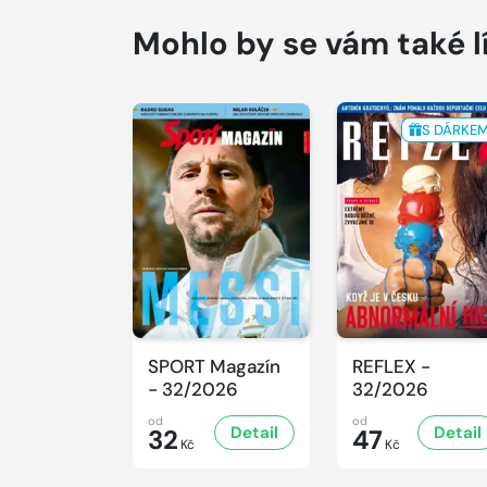
Mohlo by se vám také l
S DÁRKE
SPORT Magazín
REFLEX -
- 32/2026
32/2026
od
od
Detail
Detail
32
47
Kč
Kč