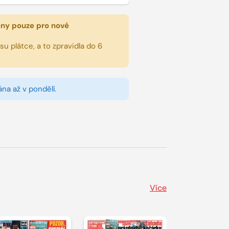
eny pouze pro nové
u plátce, a to zpravidla do 6
na až v pondělí.
Více