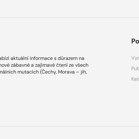
Po
Vyd
bízí aktuální informace s důrazem na
ínové zábavné a zajímavé čtení ze všech
Pub
onálních mutacích (Čechy, Morava – jih,
Kat