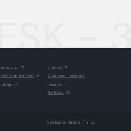
ESK - 
materiálům
Cookies
rmační společnosti
Nastavení soukromí
h údajů
Inzerce
Redakce
Vysázeno
Grand IT s.r.o.