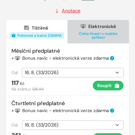
Anotace
Elektronické
Tištěné
Čtěte ihned i v mobilní
Poštovné a balné ZDARMA
aplikaci
Měsíční předplatné
+
Bonus navíc - elektronická verze zdarma
?
Od:
117
Kč
Koupit
Na stánku:
126 Kč
Čtvrtletní předplatné
+
Bonus navíc - elektronická verze zdarma
?
Od: