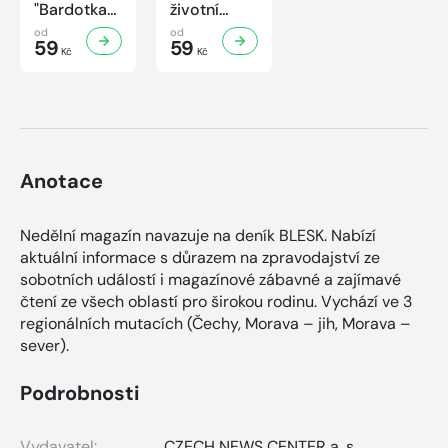
"Bardotka"
životní
Jana
příběh
od
od
Brejchová
59
sympaťáka
59
Kč
Kč
Mezi slávou
českého
a
filmu
samotou...
Anotace
Nedělní magazín navazuje na deník BLESK. Nabízí
aktuální informace s důrazem na zpravodajství ze
sobotních událostí i magazínové zábavné a zajímavé
čtení ze všech oblastí pro širokou rodinu. Vychází ve 3
regionálních mutacích (Čechy, Morava – jih, Morava –
sever).
Podrobnosti
Vydavatel:
CZECH NEWS CENTER a. s.