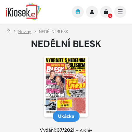
Přejít na hlavní obsah
0
Noviny
NEDĚLNÍ BLESK
NEDĚLNÍ BLESK
Ukázka
Vydání:
37/2021
–
Archiv