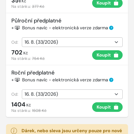
351
Kč
Koupit
Na stánku:
377 Kč
Půlroční předplatné
+
Bonus navíc - elektronická verze zdarma
?
Od:
702
Kč
Koupit
Na stánku:
754 Kč
Roční předplatné
+
Bonus navíc - elektronická verze zdarma
?
Od:
1404
Kč
Koupit
Na stánku:
1508 Kč
Dárek, nebo sleva jsou určeny pouze pro nové