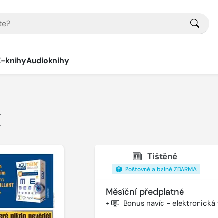
E-knihy
Audioknihy
K
Tištěné
Poštovné a balné ZDARMA
Měsíční předplatné
+
Bonus navíc - elektronická