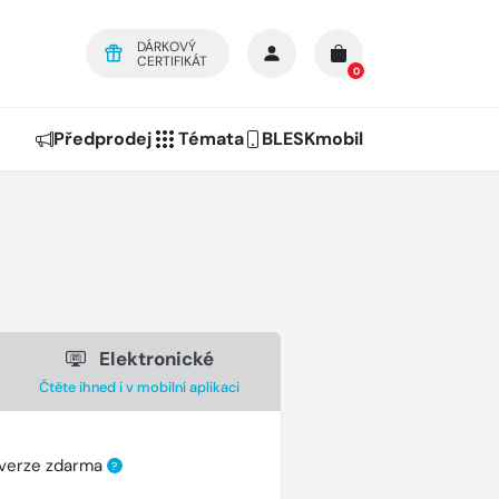
DÁRKOVÝ
CERTIFIKÁT
0
Předprodej
Témata
BLESKmobil
Elektronické
Čtěte ihned i v mobilní aplikaci
 verze zdarma
?