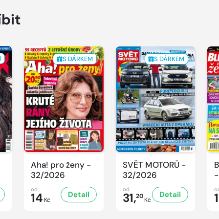
íbit
M
S DÁRKEM
S DÁRKEM
Aha! pro ženy -
SVĚT MOTORŮ -
B
32/2026
32/2026
-
od
od
o
Detail
Detail
14
31,
20
Kč
Kč