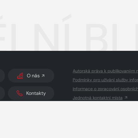
LNÍ BL
Autorská práva k publikovaným 
O nás
Podmínky pro užívání služby info
Informace o zpracování osobníc
Kontakty
Jednotná kontaktní místa
dodavatelé obsahu