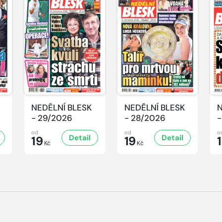
NEDĚLNÍ BLESK
NEDĚLNÍ BLESK
N
- 29/2026
- 28/2026
-
od
od
o
Detail
Detail
19
19
Kč
Kč