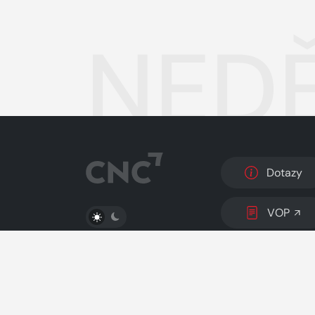
NEDĚ
Dotazy
PŘEPNOUT SVĚTLÝ/TMAVÝ REŽIM
VOP
© 2026 Copyright
CZECH NEWS CENTER a.s.
a 