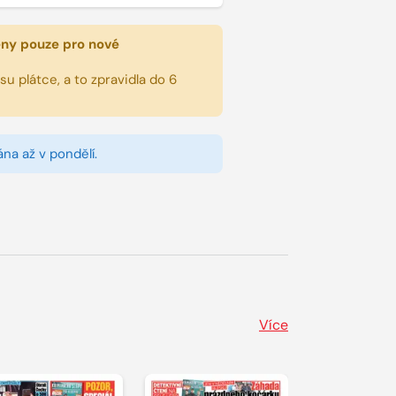
eny pouze pro nové
u plátce, a to zpravidla do 6
na až v pondělí.
Více