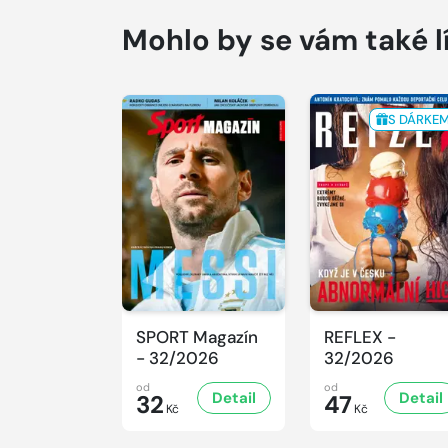
Mohlo by se vám také l
S DÁRKE
SPORT Magazín
REFLEX -
- 32/2026
32/2026
od
od
Detail
Detail
32
47
Kč
Kč