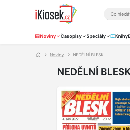
Přejít na hlavní obsah
VYHLEDÁVÁNÍ
Hlavní navigace
Noviny
Časopisy
Speciály
Knihy
Noviny
NEDĚLNÍ BLESK
NEDĚLNÍ BLES