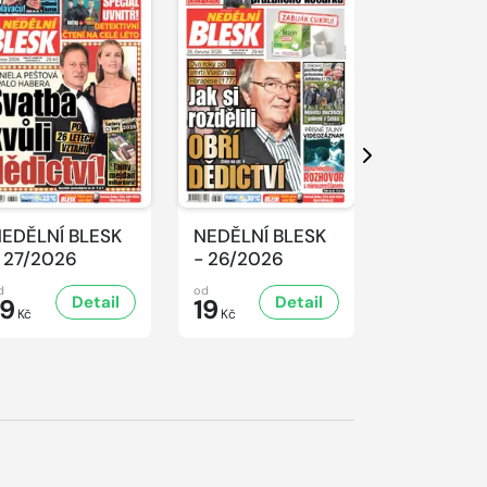
Další
EDĚLNÍ BLESK
NEDĚLNÍ BLESK
NEDĚLNÍ 
 27/2026
- 26/2026
- 25/2026
d
od
od
Detail
Detail
D
19
19
19
Kč
Kč
Kč