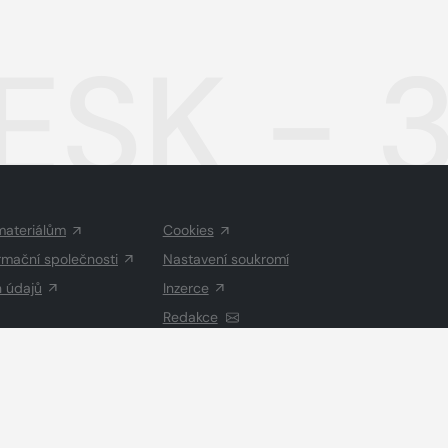
ESK - 
materiálům
Cookies
rmační společnosti
Nastavení soukromí
h údajů
Inzerce
Redakce
Vysázeno
Grand IT s.r.o.