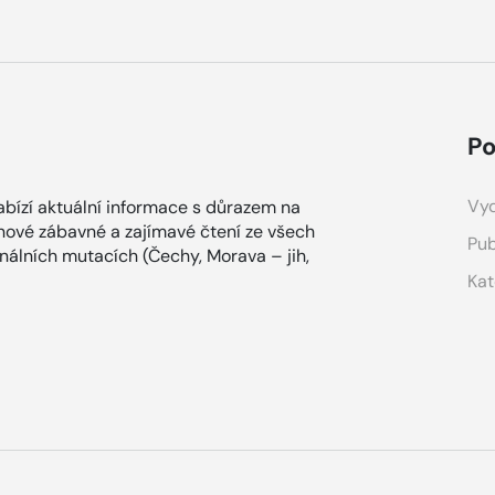
Po
Vyd
bízí aktuální informace s důrazem na
ínové zábavné a zajímavé čtení ze všech
Pub
onálních mutacích (Čechy, Morava – jih,
Kat