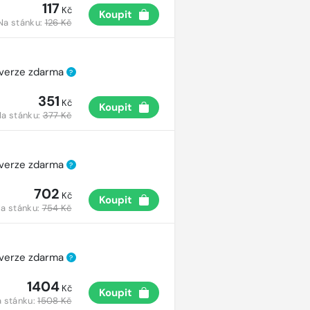
117
Kč
Koupit
Na stánku:
126 Kč
 verze zdarma
?
351
Kč
Koupit
a stánku:
377 Kč
 verze zdarma
?
702
Kč
Koupit
a stánku:
754 Kč
 verze zdarma
?
1404
Kč
Koupit
 stánku:
1508 Kč