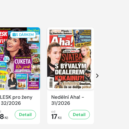
S DÁRKEM
Další
LESK pro ženy
Nedělní Aha! -
SPORT Ma
 32/2026
31/2026
- 31/2026
d
od
od
Detail
Detail
D
18
17
32
Kč
Kč
Kč