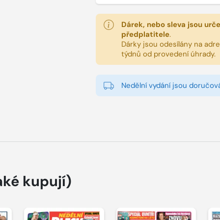
Dárek, nebo sleva jsou urč
předplatitele
.
Dárky jsou odesílány na adres
týdnů od provedení úhrady.
Nedělní vydání jsou doručová
aké kupují)