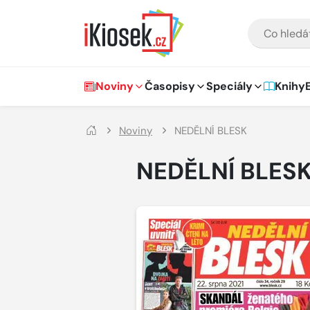
Přejít na hlavní obsah
VYHLEDÁVÁNÍ
Hlavní navigace
Noviny
Časopisy
Speciály
Knihy
Noviny
NEDĚLNÍ BLESK
NEDĚLNÍ BLES