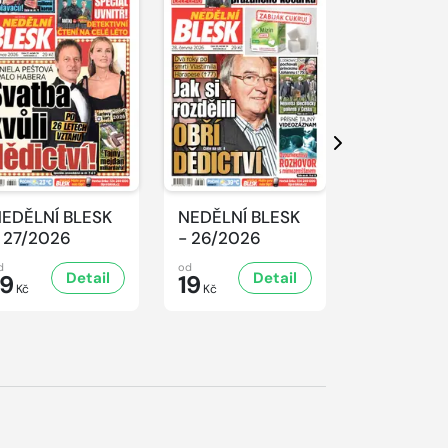
Další
EDĚLNÍ BLESK
NEDĚLNÍ BLESK
NEDĚLNÍ 
 27/2026
- 26/2026
- 25/2026
d
od
od
Detail
Detail
D
19
19
19
Kč
Kč
Kč