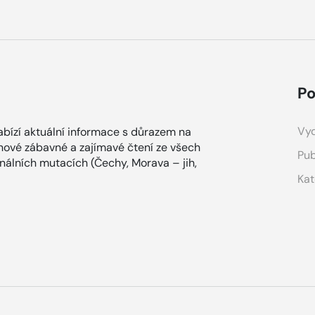
Po
Vyd
bízí aktuální informace s důrazem na
ínové zábavné a zajímavé čtení ze všech
Pub
onálních mutacích (Čechy, Morava – jih,
Kat