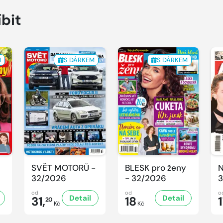
íbit
M
S DÁRKEM
S DÁRKEM
SVĚT MOTORŮ -
BLESK pro ženy
N
32/2026
- 32/2026
3
od
od
o
Detail
Detail
31,
18
20
Kč
Kč