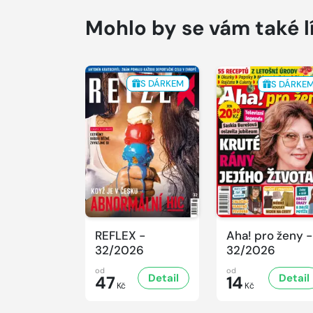
Mohlo by se vám také l
S DÁRKEM
S DÁRKE
REFLEX -
Aha! pro ženy -
32/2026
32/2026
od
od
Detail
Detail
47
14
Kč
Kč