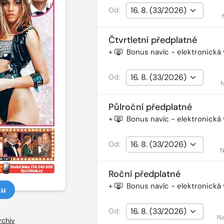
Od:
Čtvrtletní předplatné
+
Bonus navíc - elektronická
Od:
N
Půlroční předplatné
+
Bonus navíc - elektronická
Od:
N
Roční předplatné
+
Bonus navíc - elektronická
ku
Od:
Na
rchiv