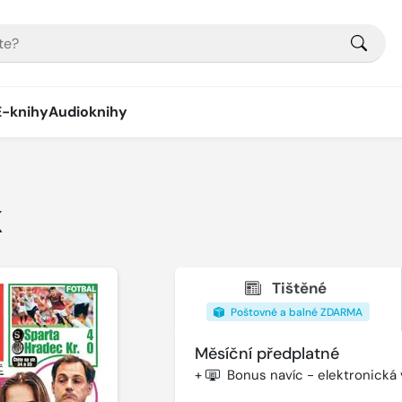
E-knihy
Audioknihy
K
Tištěné
Poštovné a balné ZDARMA
Měsíční předplatné
+
Bonus navíc - elektronická