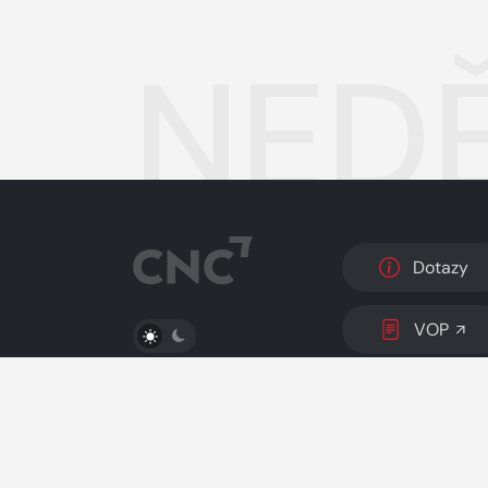
NEDĚ
Dotazy
PŘEPNOUT SVĚTLÝ/TMAVÝ REŽIM
VOP
© 2026 Copyright
CZECH NEWS CENTER a.s.
a 