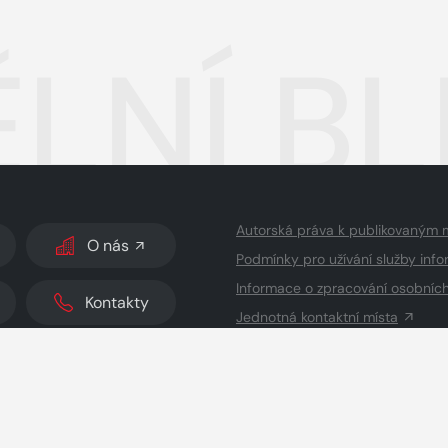
LNÍ BL
Autorská práva k publikovaným 
O nás
Podmínky pro užívání služby info
Informace o zpracování osobníc
Kontakty
Jednotná kontaktní místa
dodavatelé obsahu