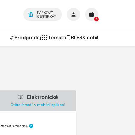
DÁRKOVÝ
CERTIFIKÁT
0
Předprodej
Témata
BLESKmobil
Elektronické
Čtěte ihned i v mobilní aplikaci
 verze zdarma
?