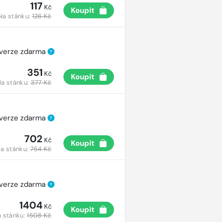
117
Kč
Koupit
Na stánku:
126 Kč
 verze zdarma
?
351
Kč
Koupit
a stánku:
377 Kč
 verze zdarma
?
702
Kč
Koupit
a stánku:
754 Kč
 verze zdarma
?
1404
Kč
Koupit
 stánku:
1508 Kč