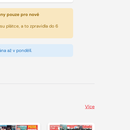
eny pouze pro nové
u plátce, a to zpravidla do 6
na až v pondělí.
Více