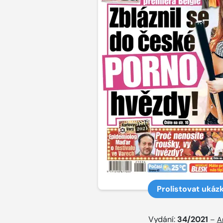
Prolistovat ukáz
Vydání:
34/2021
–
A