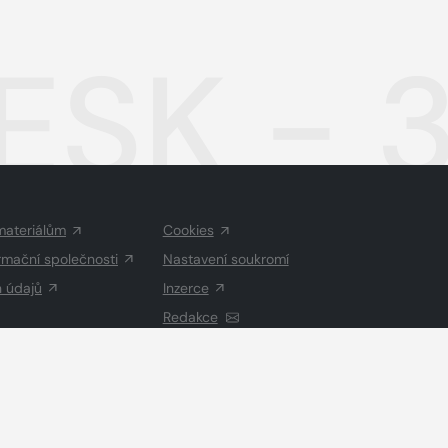
ESK - 
materiálům
Cookies
rmační společnosti
Nastavení soukromí
h údajů
Inzerce
Redakce
Vysázeno
Grand IT s.r.o.