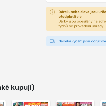
Dárek, nebo sleva jsou urč
předplatitele
.
Dárky jsou odesílány na adres
týdnů od provedení úhrady.
Nedělní vydání jsou doručová
aké kupují)