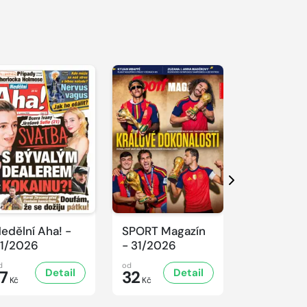
S 
Další
edělní Aha! -
SPORT Magazín
REFLEX -
1/2026
- 31/2026
31/2026
d
od
od
Detail
Detail
D
17
32
47
Kč
Kč
Kč