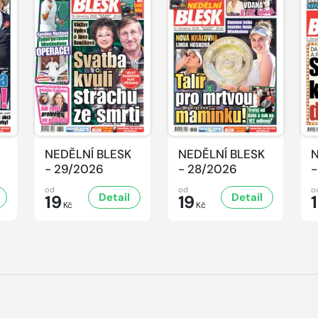
NEDĚLNÍ BLESK
NEDĚLNÍ BLESK
N
- 29/2026
- 28/2026
-
od
od
o
Detail
Detail
19
19
Kč
Kč