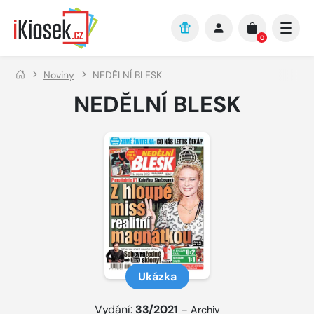
Přejít na hlavní obsah
0
Noviny
NEDĚLNÍ BLESK
NEDĚLNÍ BLESK
Ukázka
Vydání:
33/2021
–
Archiv