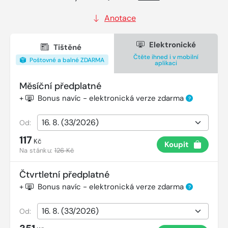
Anotace
Elektronické
Tištěné
Čtěte ihned i v mobilní
Poštovné a balné ZDARMA
aplikaci
Měsíční předplatné
+
Bonus navíc - elektronická verze zdarma
?
Od:
117
Kč
Koupit
Na stánku:
126 Kč
Čtvrtletní předplatné
+
Bonus navíc - elektronická verze zdarma
?
Od: