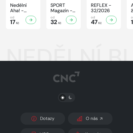
Nedělní
SPORT
REFLEX -
Aha! -
Magazín -
32/2026
32/2026
32/2026
od
od
od
17
32
47
Kč
Kč
Kč
NEDĚLNÍ BL
PŘEPNOUT SVĚTLÝ/TMAVÝ REŽIM
Dotazy
O nás