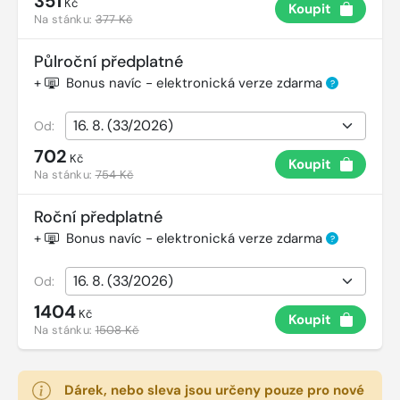
351
Kč
Koupit
Na stánku:
377 Kč
Půlroční předplatné
+
Bonus navíc - elektronická verze zdarma
?
Od:
702
Kč
Koupit
Na stánku:
754 Kč
Roční předplatné
+
Bonus navíc - elektronická verze zdarma
?
Od:
1404
Kč
Koupit
Na stánku:
1508 Kč
Dárek, nebo sleva jsou určeny pouze pro nové