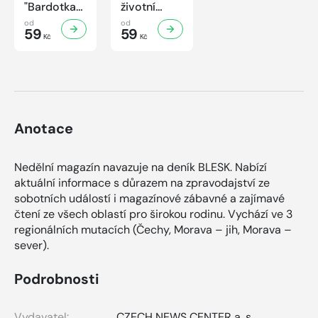
"Bardotka"
životní
Jana
příběh
od
od
Brejchová
59
sympaťáka
59
Kč
Kč
Mezi slávou
českého
a
filmu
samotou...
Anotace
Nedělní magazín navazuje na deník BLESK. Nabízí
aktuální informace s důrazem na zpravodajství ze
sobotních událostí i magazínové zábavné a zajímavé
čtení ze všech oblastí pro širokou rodinu. Vychází ve 3
regionálních mutacích (Čechy, Morava – jih, Morava –
sever).
Podrobnosti
Vydavatel:
CZECH NEWS CENTER a. s.