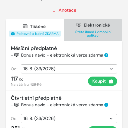
Anotace
Elektronické
Tištěné
Čtěte ihned i v mobilní
Poštovné a balné ZDARMA
aplikaci
Měsíční předplatné
+
Bonus navíc - elektronická verze zdarma
?
Od:
117
Kč
Koupit
Na stánku:
126 Kč
Čtvrtletní předplatné
+
Bonus navíc - elektronická verze zdarma
?
Od: