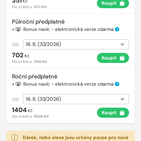
351
Kč
Koupit
Na stánku:
377 Kč
Půlroční předplatné
+
Bonus navíc - elektronická verze zdarma
?
Od:
702
Kč
Koupit
Na stánku:
754 Kč
Roční předplatné
+
Bonus navíc - elektronická verze zdarma
?
Od:
1404
Kč
Koupit
Na stánku:
1508 Kč
Dárek, nebo sleva jsou určeny pouze pro nové