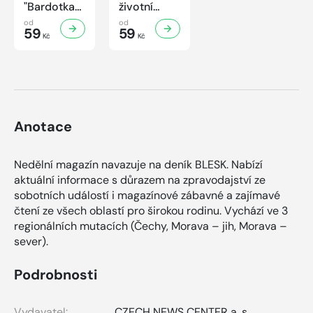
"Bardotka"
životní
Jana
příběh
od
od
Brejchová
59
sympaťáka
59
Kč
Kč
Mezi slávou
českého
a
filmu
samotou...
Anotace
Nedělní magazín navazuje na deník BLESK. Nabízí
aktuální informace s důrazem na zpravodajství ze
sobotních událostí i magazínové zábavné a zajímavé
čtení ze všech oblastí pro širokou rodinu. Vychází ve 3
regionálních mutacích (Čechy, Morava – jih, Morava –
sever).
Podrobnosti
Vydavatel:
CZECH NEWS CENTER a. s.