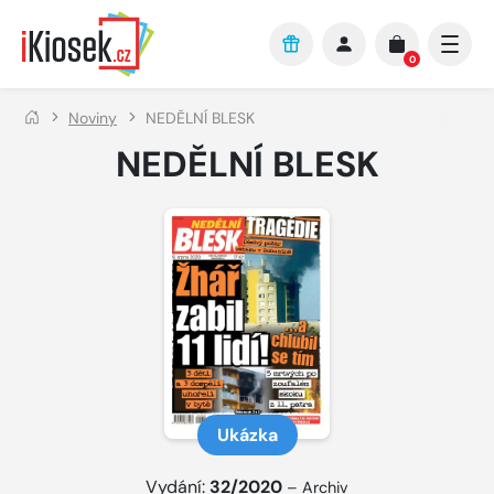
Přejít na hlavní obsah
0
Noviny
NEDĚLNÍ BLESK
NEDĚLNÍ BLESK
Ukázka
Vydání:
32/2020
–
Archiv