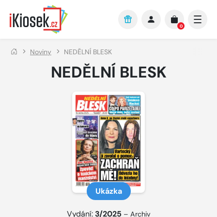
Přejít na hlavní obsah
0
Noviny
NEDĚLNÍ BLESK
NEDĚLNÍ BLESK
Ukázka
Vydání:
3/2025
–
Archiv