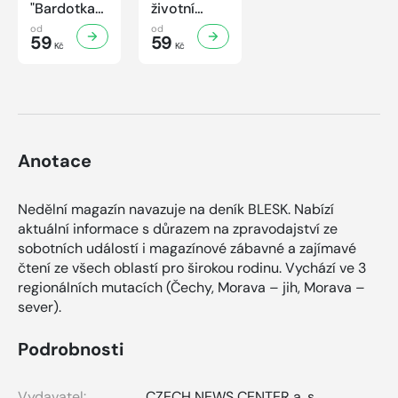
"Bardotka"
životní
Jana
příběh
od
od
Brejchová
59
sympaťáka
59
Kč
Kč
Mezi slávou
českého
a
filmu
samotou...
Anotace
Nedělní magazín navazuje na deník BLESK. Nabízí
aktuální informace s důrazem na zpravodajství ze
sobotních událostí i magazínové zábavné a zajímavé
čtení ze všech oblastí pro širokou rodinu. Vychází ve 3
regionálních mutacích (Čechy, Morava – jih, Morava –
sever).
Podrobnosti
Vydavatel:
CZECH NEWS CENTER a. s.