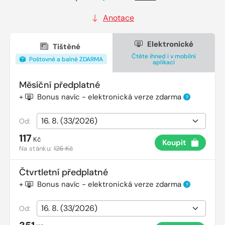
Anotace
Elektronické
Tištěné
Čtěte ihned i v mobilní
Poštovné a balné ZDARMA
aplikaci
Měsíční předplatné
+
Bonus navíc - elektronická verze zdarma
?
Od:
117
Kč
Koupit
Na stánku:
126 Kč
Čtvrtletní předplatné
+
Bonus navíc - elektronická verze zdarma
?
Od: