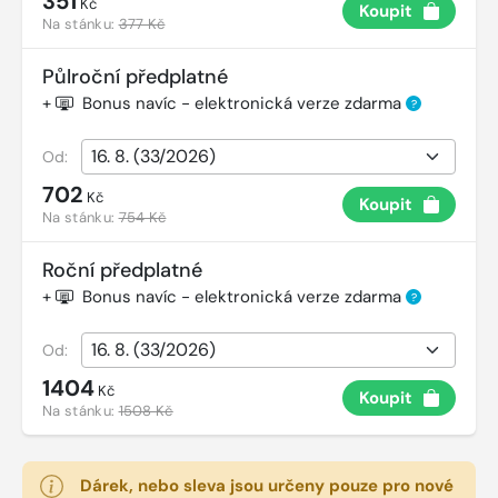
351
Kč
Koupit
Na stánku:
377 Kč
Půlroční předplatné
+
Bonus navíc - elektronická verze zdarma
?
Od:
702
Kč
Koupit
Na stánku:
754 Kč
Roční předplatné
+
Bonus navíc - elektronická verze zdarma
?
Od:
1404
Kč
Koupit
Na stánku:
1508 Kč
Dárek, nebo sleva jsou určeny pouze pro nové