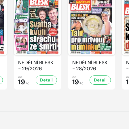
NEDĚLNÍ BLESK
NEDĚLNÍ BLESK
N
- 29/2026
- 28/2026
-
od
od
o
Detail
Detail
19
19
Kč
Kč