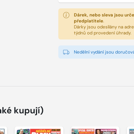
Dárek, nebo sleva jsou urč
předplatitele
.
Dárky jsou odesílány na adres
týdnů od provedení úhrady.
Nedělní vydání jsou doručová
aké kupují)