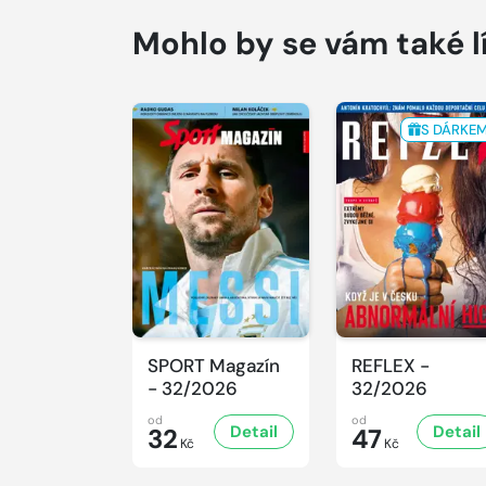
Mohlo by se vám také l
S DÁRKE
SPORT Magazín
REFLEX -
- 32/2026
32/2026
od
od
Detail
Detail
32
47
Kč
Kč