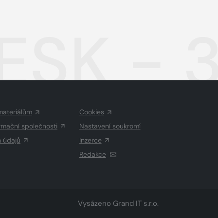
ESK - 
materiálům
Cookies
rmační společnosti
Nastavení soukromí
h údajů
Inzerce
Redakce
Vysázeno
Grand IT s.r.o.