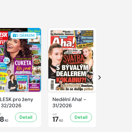
S DÁRKEM
Další
LESK pro ženy
Nedělní Aha! -
SPORT Ma
 32/2026
31/2026
- 31/2026
d
od
od
Detail
Detail
D
18
17
32
Kč
Kč
Kč