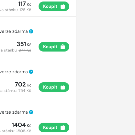
117
Kč
Koupit
Na stánku:
126 Kč
 verze zdarma
?
351
Kč
Koupit
a stánku:
377 Kč
 verze zdarma
?
702
Kč
Koupit
a stánku:
754 Kč
 verze zdarma
?
1404
Kč
Koupit
 stánku:
1508 Kč