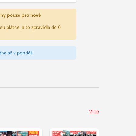
eny pouze pro nové
u plátce, a to zpravidla do 6
na až v pondělí.
Více