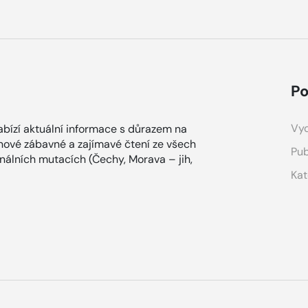
Po
Vyd
bízí aktuální informace s důrazem na
ínové zábavné a zajímavé čtení ze všech
Pub
onálních mutacích (Čechy, Morava – jih,
Kat