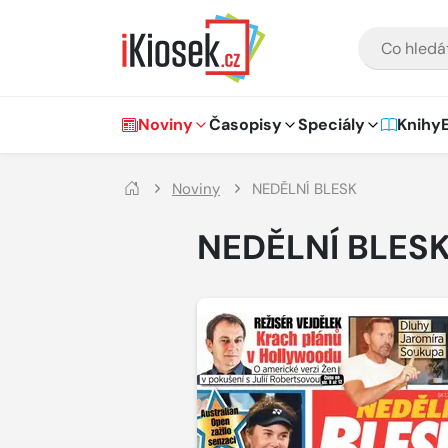
Přejít na hlavní obsah
VYHLEDÁVÁNÍ
Hlavní navigace
Noviny
Časopisy
Speciály
Knihy
Noviny
NEDĚLNÍ BLESK
NEDĚLNÍ BLES