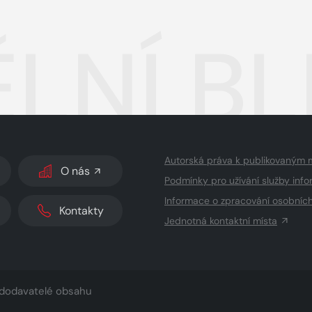
LNÍ BL
Autorská práva k publikovaným 
O nás
Podmínky pro užívání služby info
Informace o zpracování osobníc
Kontakty
Jednotná kontaktní místa
dodavatelé obsahu