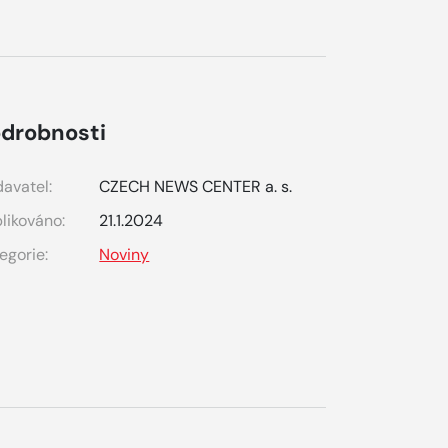
drobnosti
avatel:
CZECH NEWS CENTER a. s.
likováno:
21.1.2024
egorie:
Noviny