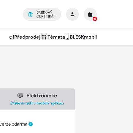
DÁRKOVÝ
CERTIFIKÁT
0
Předprodej
Témata
BLESKmobil
Elektronické
Čtěte ihned i v mobilní aplikaci
 verze zdarma
?