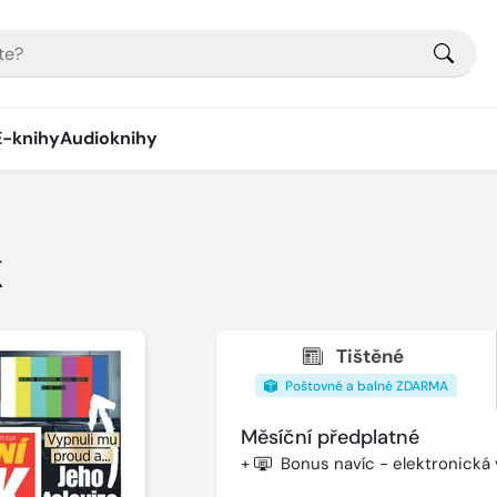
E-knihy
Audioknihy
K
Tištěné
Poštovné a balné ZDARMA
Měsíční předplatné
+
Bonus navíc - elektronická