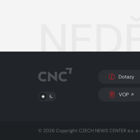
NEDĚ
Dotazy
PŘEPNOUT SVĚTLÝ/TMAVÝ REŽIM
VOP
© 2026 Copyright
CZECH NEWS CENTER a.s.
a 