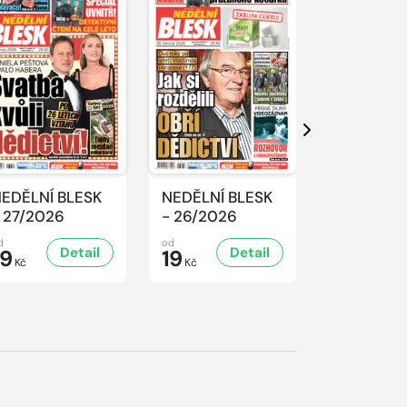
Další
EDĚLNÍ BLESK
NEDĚLNÍ BLESK
NEDĚLNÍ 
 27/2026
- 26/2026
- 25/2026
d
od
od
Detail
Detail
D
19
19
19
Kč
Kč
Kč