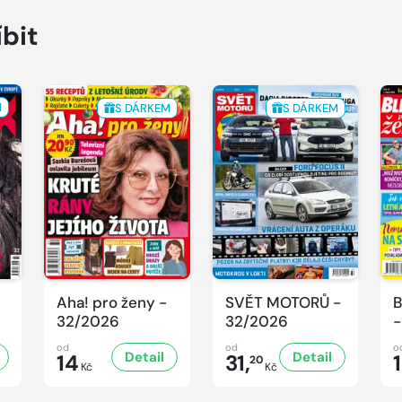
íbit
M
S DÁRKEM
S DÁRKEM
Aha! pro ženy -
SVĚT MOTORŮ -
B
32/2026
32/2026
-
od
od
o
Detail
Detail
14
31,
20
Kč
Kč