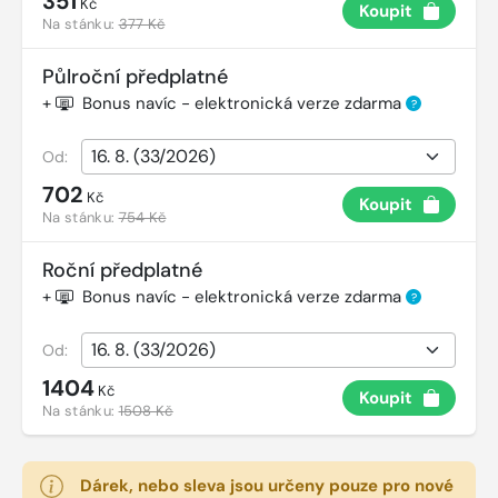
351
Kč
Koupit
Na stánku:
377 Kč
Půlroční předplatné
+
Bonus navíc - elektronická verze zdarma
?
Od:
702
Kč
Koupit
Na stánku:
754 Kč
Roční předplatné
+
Bonus navíc - elektronická verze zdarma
?
Od:
1404
Kč
Koupit
Na stánku:
1508 Kč
Dárek, nebo sleva jsou určeny pouze pro nové