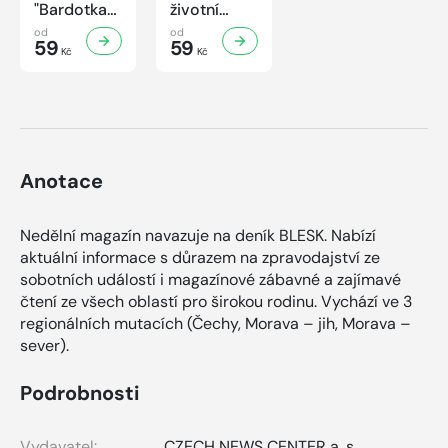
"Bardotka"
životní
Jana
příběh
od
od
Brejchová
59
sympaťáka
59
Kč
Kč
Mezi slávou
českého
a
filmu
samotou...
Anotace
Nedělní magazín navazuje na deník BLESK. Nabízí
aktuální informace s důrazem na zpravodajství ze
sobotních událostí i magazínové zábavné a zajímavé
čtení ze všech oblastí pro širokou rodinu. Vychází ve 3
regionálních mutacích (Čechy, Morava – jih, Morava –
sever).
Podrobnosti
Vydavatel:
CZECH NEWS CENTER a. s.