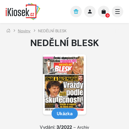
Přejít na hlavní obsah
0
Noviny
NEDĚLNÍ BLESK
NEDĚLNÍ BLESK
Ukázka
Vydání:
3/2022
–
Archiv