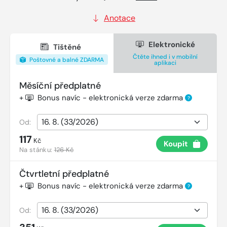
Anotace
Elektronické
Tištěné
Čtěte ihned i v mobilní
Poštovné a balné ZDARMA
aplikaci
Měsíční předplatné
+
Bonus navíc - elektronická verze zdarma
?
Od:
117
Kč
Koupit
Na stánku:
126 Kč
Čtvrtletní předplatné
+
Bonus navíc - elektronická verze zdarma
?
Od: