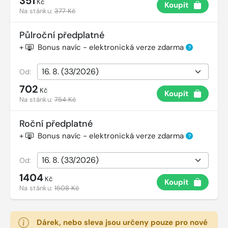
351
Kč
Koupit
Na stánku:
377 Kč
Půlroční předplatné
+
Bonus navíc - elektronická verze zdarma
?
Od:
702
Kč
Koupit
Na stánku:
754 Kč
Roční předplatné
+
Bonus navíc - elektronická verze zdarma
?
Od:
1404
Kč
Koupit
Na stánku:
1508 Kč
Dárek, nebo sleva jsou určeny pouze pro nové