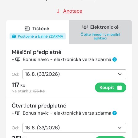
Anotace
Elektronické
Tištěné
Čtěte ihned i v mobilní
Poštovné a balné ZDARMA
aplikaci
Měsíční předplatné
+
Bonus navíc - elektronická verze zdarma
?
Od:
117
Kč
Koupit
Na stánku:
126 Kč
Čtvrtletní předplatné
+
Bonus navíc - elektronická verze zdarma
?
Od: