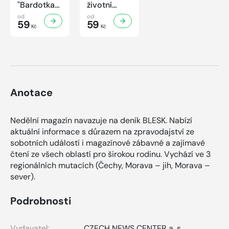
"Bardotka"
životní
Jana
příběh
od
od
Brejchová
59
sympaťáka
59
Kč
Kč
Mezi slávou
českého
a
filmu
samotou...
Anotace
Nedělní magazín navazuje na deník BLESK. Nabízí
aktuální informace s důrazem na zpravodajství ze
sobotních událostí i magazínové zábavné a zajímavé
čtení ze všech oblastí pro širokou rodinu. Vychází ve 3
regionálních mutacích (Čechy, Morava – jih, Morava –
sever).
Podrobnosti
Vydavatel:
CZECH NEWS CENTER a. s.