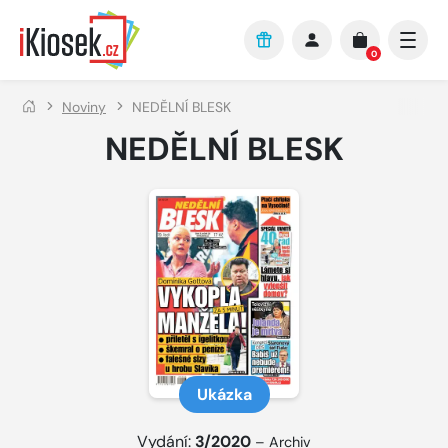
Přejít na hlavní obsah
0
Noviny
NEDĚLNÍ BLESK
NEDĚLNÍ BLESK
Ukázka
Vydání:
3/2020
–
Archiv