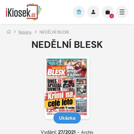
Přejít na hlavní obsah
0
Noviny
NEDĚLNÍ BLESK
NEDĚLNÍ BLESK
Ukázka
Vydání:
27/2021
–
Archiv