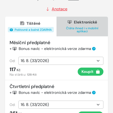
Anotace
Elektronické
Tištěné
Čtěte ihned i v mobilní
Poštovné a balné ZDARMA
aplikaci
Měsíční předplatné
+
Bonus navíc - elektronická verze zdarma
?
Od:
117
Kč
Koupit
Na stánku:
126 Kč
Čtvrtletní předplatné
+
Bonus navíc - elektronická verze zdarma
?
Od: