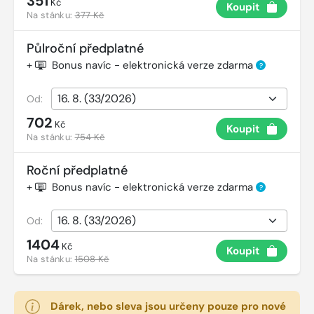
351
Kč
Koupit
Na stánku:
377 Kč
Půlroční předplatné
+
Bonus navíc - elektronická verze zdarma
?
Od:
702
Kč
Koupit
Na stánku:
754 Kč
Roční předplatné
+
Bonus navíc - elektronická verze zdarma
?
Od:
1404
Kč
Koupit
Na stánku:
1508 Kč
Dárek, nebo sleva jsou určeny pouze pro nové