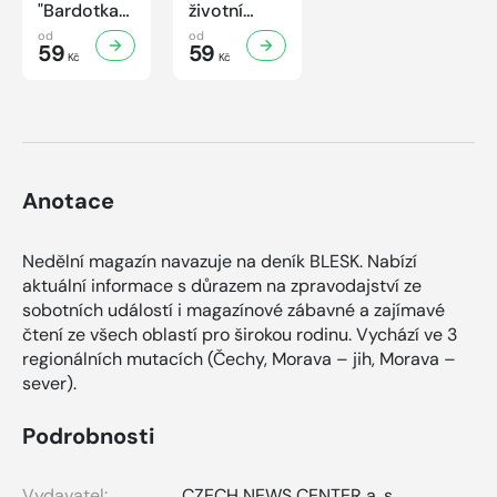
"Bardotka"
životní
Jana
příběh
od
od
Brejchová
59
sympaťáka
59
Kč
Kč
Mezi slávou
českého
a
filmu
samotou...
Anotace
Nedělní magazín navazuje na deník BLESK. Nabízí
aktuální informace s důrazem na zpravodajství ze
sobotních událostí i magazínové zábavné a zajímavé
čtení ze všech oblastí pro širokou rodinu. Vychází ve 3
regionálních mutacích (Čechy, Morava – jih, Morava –
sever).
Podrobnosti
Vydavatel:
CZECH NEWS CENTER a. s.