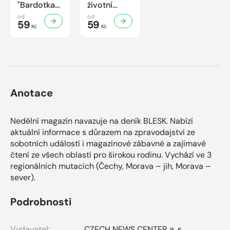
"Bardotka"
životní
Jana
příběh
od
od
Brejchová
59
sympaťáka
59
Kč
Kč
Mezi slávou
českého
a
filmu
samotou...
Anotace
Nedělní magazín navazuje na deník BLESK. Nabízí
aktuální informace s důrazem na zpravodajství ze
sobotních událostí i magazínové zábavné a zajímavé
čtení ze všech oblastí pro širokou rodinu. Vychází ve 3
regionálních mutacích (Čechy, Morava – jih, Morava –
sever).
Podrobnosti
Vydavatel:
CZECH NEWS CENTER a. s.