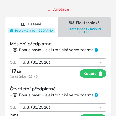
Anotace
Elektronické
Tištěné
Čtěte ihned i v mobilní
Poštovné a balné ZDARMA
aplikaci
Měsíční předplatné
+
Bonus navíc - elektronická verze zdarma
?
Od:
117
Kč
Koupit
Na stánku:
126 Kč
Čtvrtletní předplatné
+
Bonus navíc - elektronická verze zdarma
?
Od: