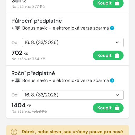
351
Kč
Koupit
Na stánku:
377 Kč
Půlroční předplatné
+
Bonus navíc - elektronická verze zdarma
?
Od:
702
Kč
Koupit
Na stánku:
754 Kč
Roční předplatné
+
Bonus navíc - elektronická verze zdarma
?
Od:
1404
Kč
Koupit
Na stánku:
1508 Kč
Dárek, nebo sleva jsou určeny pouze pro nové