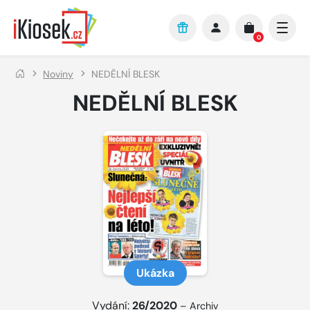
Přejít na hlavní obsah
0
Noviny
NEDĚLNÍ BLESK
NEDĚLNÍ BLESK
Ukázka
Vydání:
26/2020
–
Archiv