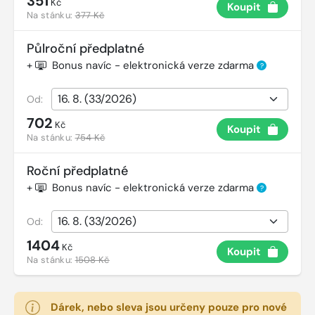
351
Kč
Koupit
Na stánku:
377 Kč
Půlroční předplatné
+
Bonus navíc - elektronická verze zdarma
?
Od:
702
Kč
Koupit
Na stánku:
754 Kč
Roční předplatné
+
Bonus navíc - elektronická verze zdarma
?
Od:
1404
Kč
Koupit
Na stánku:
1508 Kč
Dárek, nebo sleva jsou určeny pouze pro nové