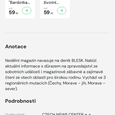
"Bardotka"
životní
Jana
příběh
od
od
Brejchová
59
sympaťáka
59
Kč
Kč
Mezi slávou
českého
a
filmu
samotou...
Anotace
Nedělní magazín navazuje na deník BLESK. Nabízí
aktuální informace s důrazem na zpravodajství ze
sobotních událostí i magazínové zábavné a zajímavé
čtení ze všech oblastí pro širokou rodinu. Vychází ve 3
regionálních mutacích (Čechy, Morava – jih, Morava –
sever).
Podrobnosti
Vydavatel:
CZECH NEWS CENTER a. s.