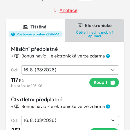
Anotace
Elektronické
Tištěné
Čtěte ihned i v mobilní
Poštovné a balné ZDARMA
aplikaci
Měsíční předplatné
+
Bonus navíc - elektronická verze zdarma
?
Od:
117
Kč
Koupit
Na stánku:
126 Kč
Čtvrtletní předplatné
+
Bonus navíc - elektronická verze zdarma
?
Od: