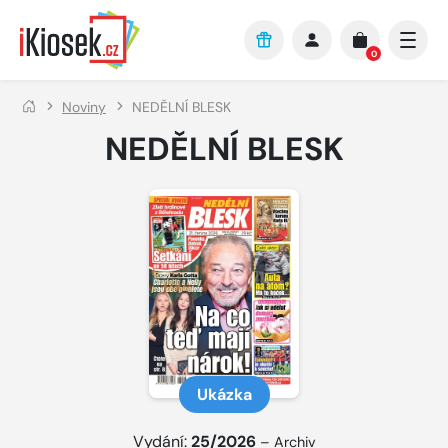
Přejít na hlavní obsah
0
Noviny
NEDĚLNÍ BLESK
NEDĚLNÍ BLESK
Ukázka
Vydání:
25/2026
–
Archiv