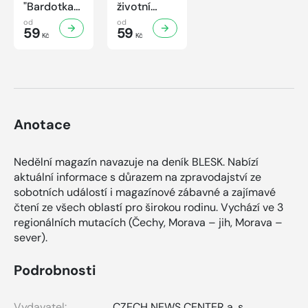
"Bardotka"
životní
Jana
příběh
od
od
Brejchová
59
sympaťáka
59
Kč
Kč
Mezi slávou
českého
a
filmu
samotou...
Anotace
Nedělní magazín navazuje na deník BLESK. Nabízí
aktuální informace s důrazem na zpravodajství ze
sobotních událostí i magazínové zábavné a zajímavé
čtení ze všech oblastí pro širokou rodinu. Vychází ve 3
regionálních mutacích (Čechy, Morava – jih, Morava –
sever).
Podrobnosti
Vydavatel:
CZECH NEWS CENTER a. s.