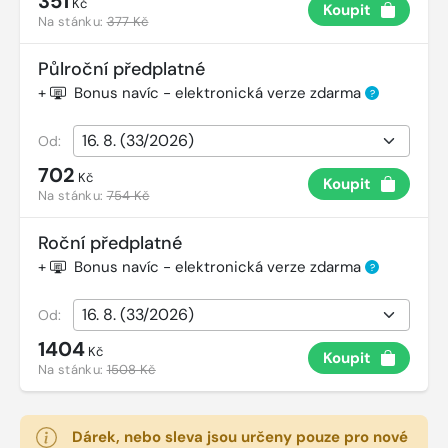
351
Kč
Koupit
Na stánku:
377 Kč
Půlroční předplatné
+
Bonus navíc - elektronická verze zdarma
?
Od:
702
Kč
Koupit
Na stánku:
754 Kč
Roční předplatné
+
Bonus navíc - elektronická verze zdarma
?
Od:
1404
Kč
Koupit
Na stánku:
1508 Kč
Dárek, nebo sleva jsou určeny pouze pro nové