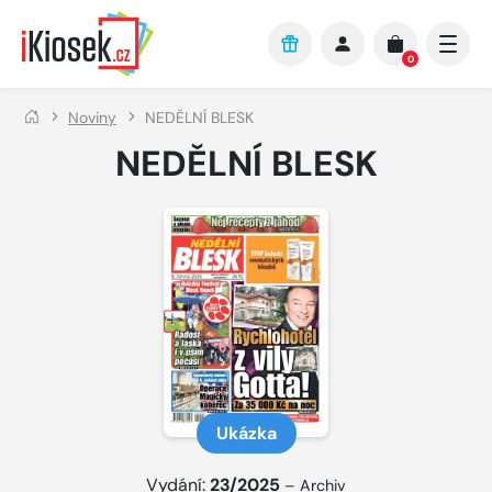
Přejít na hlavní obsah
0
Noviny
NEDĚLNÍ BLESK
NEDĚLNÍ BLESK
Ukázka
Vydání:
23/2025
–
Archiv