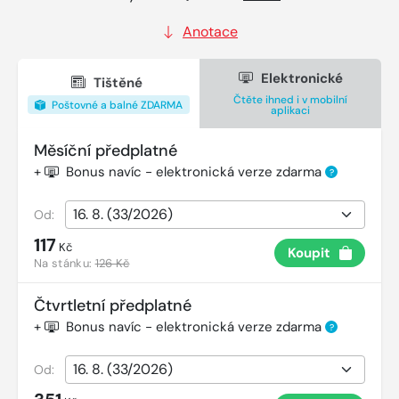
Anotace
Elektronické
Tištěné
Čtěte ihned i v mobilní
Poštovné a balné ZDARMA
aplikaci
Měsíční předplatné
+
Bonus navíc - elektronická verze zdarma
?
Od:
117
Kč
Koupit
Na stánku:
126 Kč
Čtvrtletní předplatné
+
Bonus navíc - elektronická verze zdarma
?
Od: