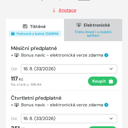
Anotace
Elektronické
Tištěné
Čtěte ihned i v mobilní
Poštovné a balné ZDARMA
aplikaci
Měsíční předplatné
+
Bonus navíc - elektronická verze zdarma
?
Od:
117
Kč
Koupit
Na stánku:
126 Kč
Čtvrtletní předplatné
+
Bonus navíc - elektronická verze zdarma
?
Od: