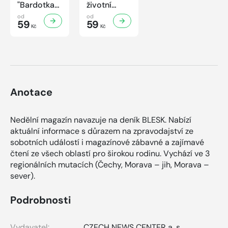
"Bardotka"
životní
Jana
příběh
od
od
Brejchová
59
sympaťáka
59
Kč
Kč
Mezi slávou
českého
a
filmu
samotou...
Anotace
Nedělní magazín navazuje na deník BLESK. Nabízí
aktuální informace s důrazem na zpravodajství ze
sobotních událostí i magazínové zábavné a zajímavé
čtení ze všech oblastí pro širokou rodinu. Vychází ve 3
regionálních mutacích (Čechy, Morava – jih, Morava –
sever).
Podrobnosti
Vydavatel:
CZECH NEWS CENTER a. s.