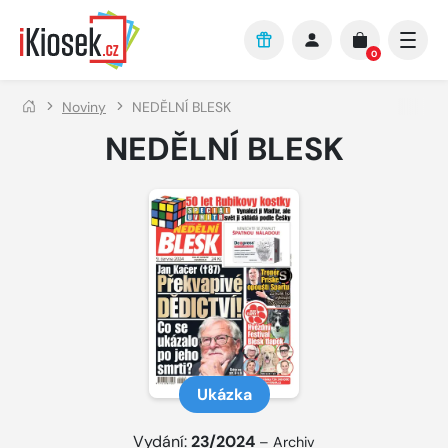
Přejít na hlavní obsah
0
Noviny
NEDĚLNÍ BLESK
NEDĚLNÍ BLESK
Ukázka
Vydání:
23/2024
–
Archiv