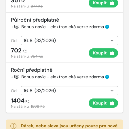
351
Kč
Koupit
Na stánku:
377 Kč
Půlroční předplatné
+
Bonus navíc - elektronická verze zdarma
?
Od:
702
Kč
Koupit
Na stánku:
754 Kč
Roční předplatné
+
Bonus navíc - elektronická verze zdarma
?
Od:
1404
Kč
Koupit
Na stánku:
1508 Kč
Dárek, nebo sleva jsou určeny pouze pro nové