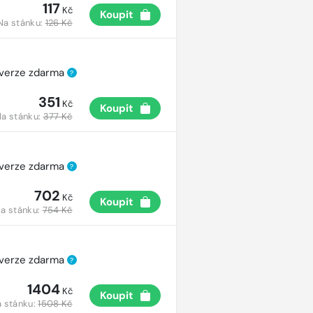
117
Kč
Koupit
Na stánku:
126 Kč
 verze zdarma
?
351
Kč
Koupit
a stánku:
377 Kč
 verze zdarma
?
702
Kč
Koupit
a stánku:
754 Kč
 verze zdarma
?
1404
Kč
Koupit
 stánku:
1508 Kč