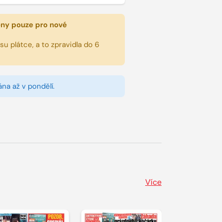
eny pouze pro nové
u plátce, a to zpravidla do 6
na až v pondělí.
Více