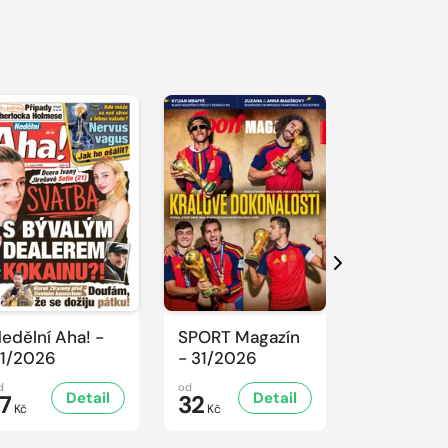
S 
Další
edělní Aha! -
SPORT Magazín
REFLEX -
1/2026
- 31/2026
31/2026
d
od
od
Detail
Detail
D
17
32
47
Kč
Kč
Kč