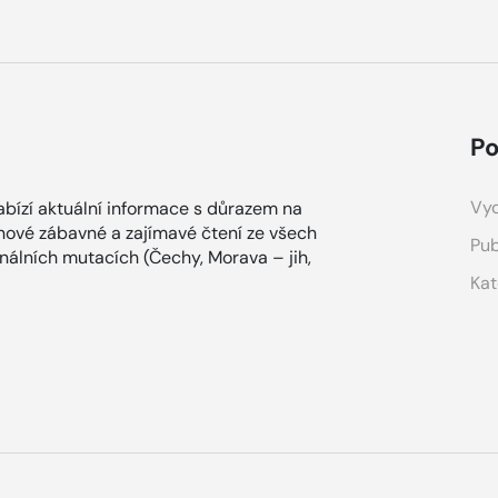
Po
Vyd
bízí aktuální informace s důrazem na
ínové zábavné a zajímavé čtení ze všech
Pub
onálních mutacích (Čechy, Morava – jih,
Kat