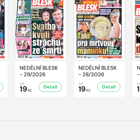
NEDĚLNÍ BLESK
NEDĚLNÍ BLESK
N
- 29/2026
- 28/2026
-
od
od
o
Detail
Detail
19
19
Kč
Kč