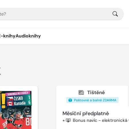
E-knihy
Audioknihy
K
Tištěné
Poštovné a balné ZDARMA
Měsíční předplatné
+
Bonus navíc - elektronická