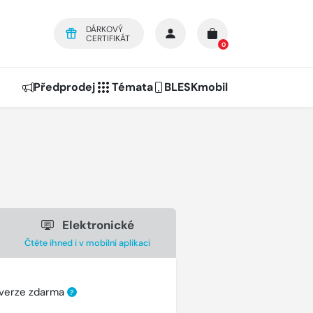
DÁRKOVÝ
CERTIFIKÁT
0
Předprodej
Témata
BLESKmobil
Elektronické
Čtěte ihned i v mobilní aplikaci
 verze zdarma
?