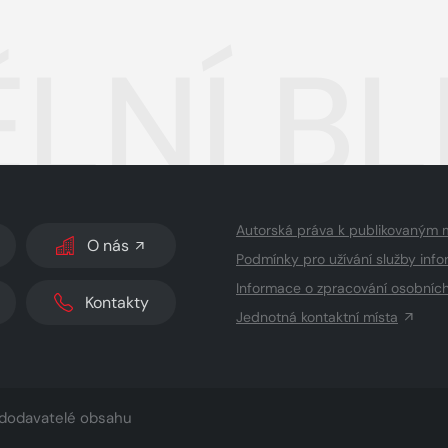
LNÍ BL
Autorská práva k publikovaným 
O nás
Podmínky pro užívání služby info
Informace o zpracování osobníc
Kontakty
Jednotná kontaktní místa
dodavatelé obsahu