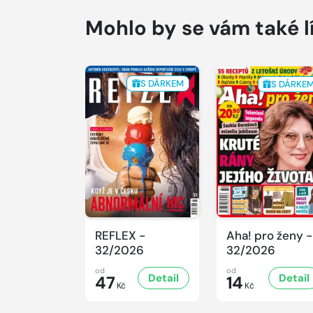
Mohlo by se vám také l
S DÁRKEM
S DÁRKE
REFLEX -
Aha! pro ženy -
32/2026
32/2026
od
od
Detail
Detail
47
14
Kč
Kč