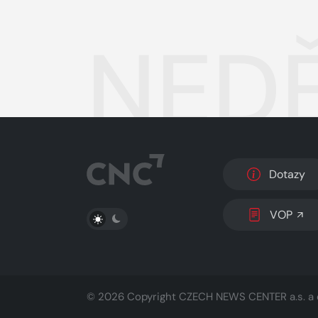
NEDĚ
Dotazy
PŘEPNOUT SVĚTLÝ/TMAVÝ REŽIM
VOP
© 2026 Copyright
CZECH NEWS CENTER a.s.
a 