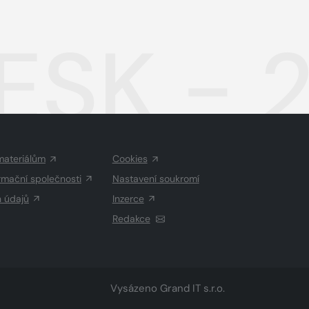
ESK - 
materiálům
Cookies
rmační společnosti
Nastavení soukromí
h údajů
Inzerce
Redakce
Vysázeno
Grand IT s.r.o.