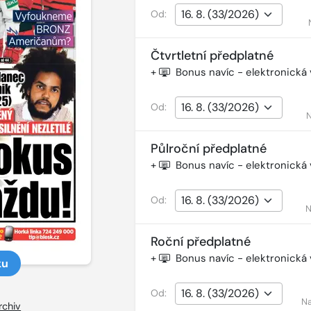
Od:
Čtvrtletní předplatné
+
Bonus navíc - elektronická
Od:
N
Půlroční předplatné
+
Bonus navíc - elektronická
Od:
N
Roční předplatné
+
Bonus navíc - elektronická
ku
Od:
Na
rchiv