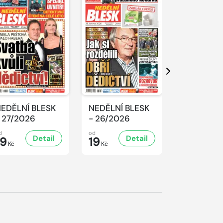
Další
EDĚLNÍ BLESK
NEDĚLNÍ BLESK
NEDĚLNÍ 
 27/2026
- 26/2026
- 25/2026
d
od
od
Detail
Detail
D
19
19
19
Kč
Kč
Kč