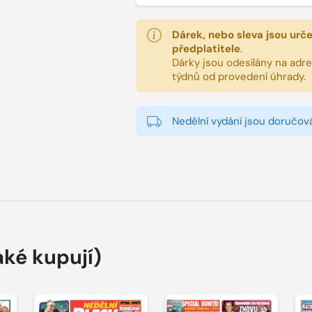
Dárek, nebo sleva jsou urč
předplatitele
.
Dárky jsou odesílány na adres
týdnů od provedení úhrady.
Nedělní vydání jsou doručová
aké kupují)