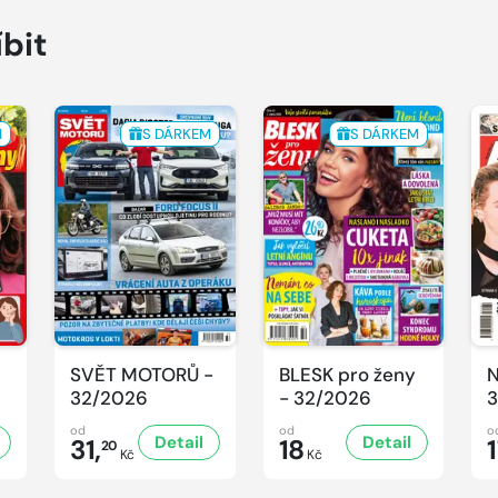
íbit
M
S DÁRKEM
S DÁRKEM
SVĚT MOTORŮ -
BLESK pro ženy
N
32/2026
- 32/2026
3
od
od
o
Detail
Detail
31,
18
20
Kč
Kč