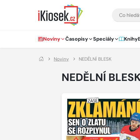
Přejít na hlavní obsah
VYHLEDÁVÁNÍ
Hlavní navigace
Noviny
Časopisy
Speciály
Knihy
Noviny
NEDĚLNÍ BLESK
NEDĚLNÍ BLES