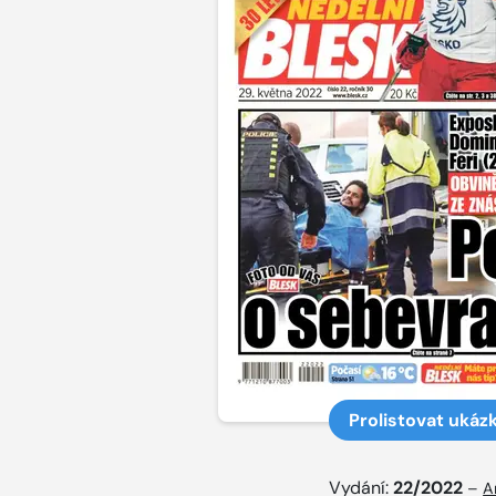
Prolistovat ukáz
Vydání:
22/2022
–
A