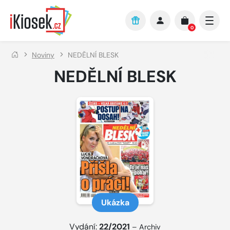
Přejít na hlavní obsah
0
Noviny
NEDĚLNÍ BLESK
NEDĚLNÍ BLESK
Ukázka
Vydání:
22/2021
–
Archiv