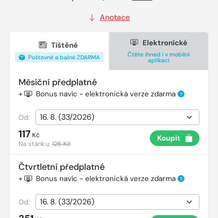
Anotace
Elektronické
Tištěné
Čtěte ihned i v mobilní
Poštovné a balné ZDARMA
aplikaci
Měsíční předplatné
+
Bonus navíc - elektronická verze zdarma
?
Od:
117
Kč
Koupit
Na stánku:
126 Kč
Čtvrtletní předplatné
+
Bonus navíc - elektronická verze zdarma
?
Od: