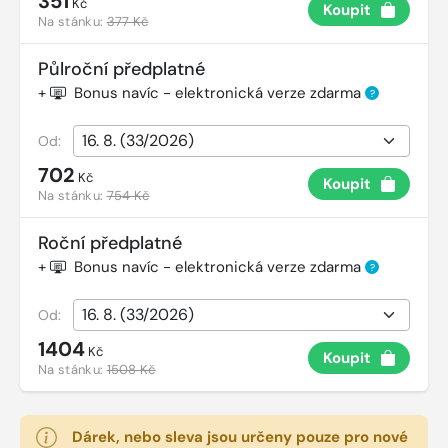
351
Kč
Koupit
Na stánku:
377 Kč
Půlroční předplatné
+
Bonus navíc - elektronická verze zdarma
?
Od:
702
Kč
Koupit
Na stánku:
754 Kč
Roční předplatné
+
Bonus navíc - elektronická verze zdarma
?
Od:
1404
Kč
Koupit
Na stánku:
1508 Kč
Dárek, nebo sleva jsou určeny pouze pro nové