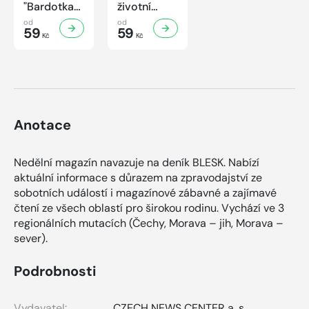
"Bardotka"
životní
Jana
příběh
od
od
Brejchová
59
sympaťáka
59
Kč
Kč
Mezi slávou
českého
a
filmu
samotou...
Anotace
Nedělní magazín navazuje na deník BLESK. Nabízí
aktuální informace s důrazem na zpravodajství ze
sobotních událostí i magazínové zábavné a zajímavé
čtení ze všech oblastí pro širokou rodinu. Vychází ve 3
regionálních mutacích (Čechy, Morava – jih, Morava –
sever).
Podrobnosti
Vydavatel:
CZECH NEWS CENTER a. s.