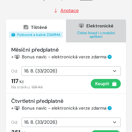
Anotace
Elektronické
Tištěné
Čtěte ihned i v mobilní
Poštovné a balné ZDARMA
aplikaci
Měsíční předplatné
+
Bonus navíc - elektronická verze zdarma
?
Od:
117
Kč
Koupit
Na stánku:
126 Kč
Čtvrtletní předplatné
+
Bonus navíc - elektronická verze zdarma
?
Od: