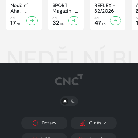
Nedělní
SPORT
REFLEX -
Aha! -
Magazín -
32/2026
32/2026
32/2026
od
od
od
17
32
47
Kč
Kč
Kč
NEDĚLNÍ BL
PŘEPNOUT SVĚTLÝ/TMAVÝ REŽIM
Dotazy
O nás