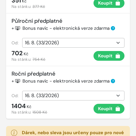
351
Kč
Koupit
Na stánku:
377 Kč
Půlroční předplatné
+
Bonus navíc - elektronická verze zdarma
?
Od:
702
Kč
Koupit
Na stánku:
754 Kč
Roční předplatné
+
Bonus navíc - elektronická verze zdarma
?
Od:
1404
Kč
Koupit
Na stánku:
1508 Kč
Dárek, nebo sleva jsou určeny pouze pro nové