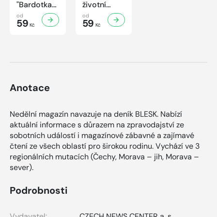
"Bardotka"
životní
Jana
příběh
od
od
Brejchová
59
sympaťáka
59
Kč
Kč
Mezi slávou
českého
a
filmu
samotou...
Anotace
Nedělní magazín navazuje na deník BLESK. Nabízí
aktuální informace s důrazem na zpravodajství ze
sobotních událostí i magazínové zábavné a zajímavé
čtení ze všech oblastí pro širokou rodinu. Vychází ve 3
regionálních mutacích (Čechy, Morava – jih, Morava –
sever).
Podrobnosti
Vydavatel:
CZECH NEWS CENTER a. s.