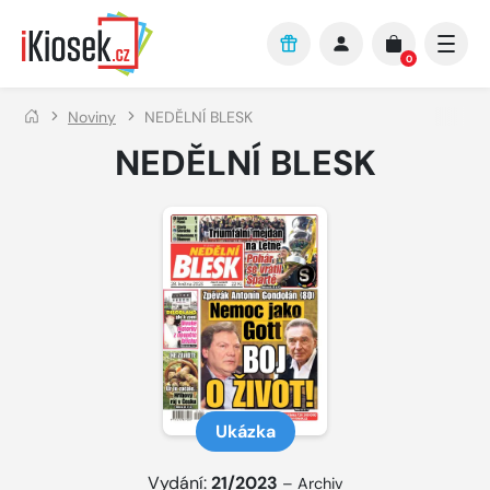
Přejít na hlavní obsah
0
Noviny
NEDĚLNÍ BLESK
NEDĚLNÍ BLESK
Ukázka
Vydání:
21/2023
–
Archiv