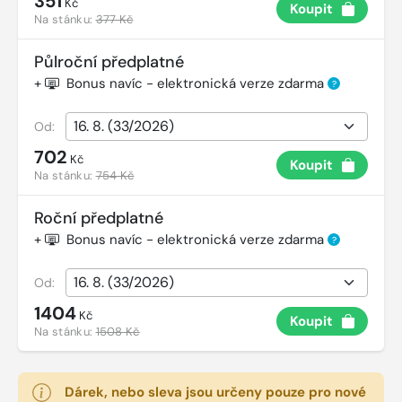
351
Kč
Koupit
Na stánku:
377 Kč
Půlroční předplatné
+
Bonus navíc - elektronická verze zdarma
?
Od:
702
Kč
Koupit
Na stánku:
754 Kč
Roční předplatné
+
Bonus navíc - elektronická verze zdarma
?
Od:
1404
Kč
Koupit
Na stánku:
1508 Kč
Dárek, nebo sleva jsou určeny pouze pro nové