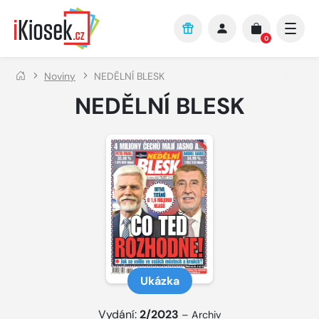
Přejít na hlavní obsah
0
Noviny
NEDĚLNÍ BLESK
NEDĚLNÍ BLESK
Ukázka
Vydání:
2/2023
–
Archiv