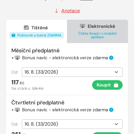
Anotace
Elektronické
Tištěné
Čtěte ihned i v mobilní
Poštovné a balné ZDARMA
aplikaci
Měsíční předplatné
+
Bonus navíc - elektronická verze zdarma
?
Od:
117
Kč
Koupit
Na stánku:
126 Kč
Čtvrtletní předplatné
+
Bonus navíc - elektronická verze zdarma
?
Od: