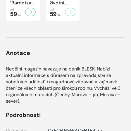
"Bardotka"
životní
Jana
příběh
od
od
Brejchová
59
sympaťáka
59
Kč
Kč
Mezi slávou
českého
a
filmu
samotou...
Anotace
Nedělní magazín navazuje na deník BLESK. Nabízí
aktuální informace s důrazem na zpravodajství ze
sobotních událostí i magazínové zábavné a zajímavé
čtení ze všech oblastí pro širokou rodinu. Vychází ve 3
regionálních mutacích (Čechy, Morava – jih, Morava –
sever).
Podrobnosti
Vydavatel:
CZECH NEWS CENTER a. s.