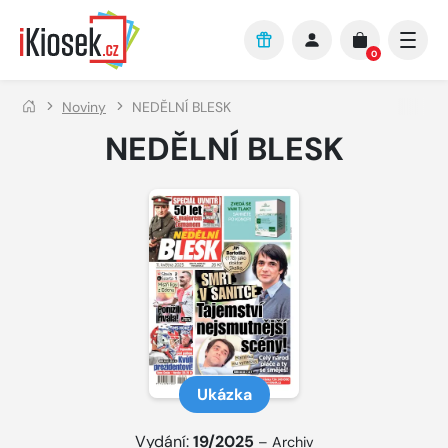
Přejít na hlavní obsah
0
Noviny
NEDĚLNÍ BLESK
NEDĚLNÍ BLESK
Ukázka
Vydání:
19/2025
–
Archiv