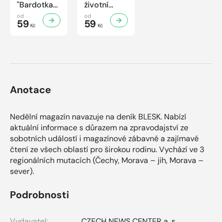
"Bardotka"
životní
Jana
příběh
od
od
Brejchová
59
sympaťáka
59
Kč
Kč
Mezi slávou
českého
a
filmu
samotou...
Anotace
Nedělní magazín navazuje na deník BLESK. Nabízí
aktuální informace s důrazem na zpravodajství ze
sobotních událostí i magazínové zábavné a zajímavé
čtení ze všech oblastí pro širokou rodinu. Vychází ve 3
regionálních mutacích (Čechy, Morava – jih, Morava –
sever).
Podrobnosti
Vydavatel:
CZECH NEWS CENTER a. s.