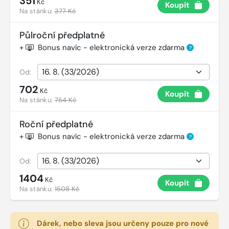
351
Kč
Koupit
Na stánku:
377 Kč
Půlroční předplatné
+
Bonus navíc - elektronická verze zdarma
?
Od:
702
Kč
Koupit
Na stánku:
754 Kč
Roční předplatné
+
Bonus navíc - elektronická verze zdarma
?
Od:
1404
Kč
Koupit
Na stánku:
1508 Kč
Dárek, nebo sleva jsou určeny pouze pro nové