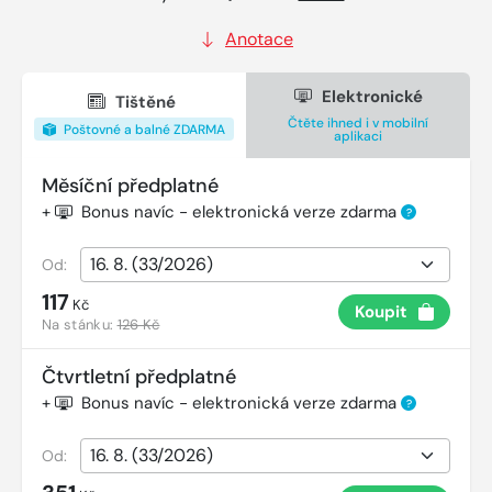
Anotace
Elektronické
Tištěné
Čtěte ihned i v mobilní
Poštovné a balné ZDARMA
aplikaci
Měsíční předplatné
+
Bonus navíc - elektronická verze zdarma
?
Od:
117
Kč
Koupit
Na stánku:
126 Kč
Čtvrtletní předplatné
+
Bonus navíc - elektronická verze zdarma
?
Od: