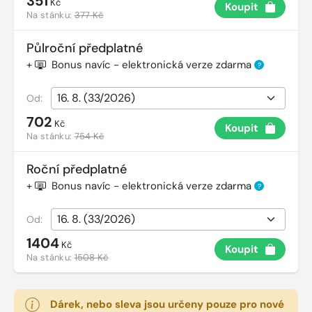
351
Kč
Koupit
Na stánku:
377 Kč
Půlroční předplatné
+
Bonus navíc - elektronická verze zdarma
?
Od:
702
Kč
Koupit
Na stánku:
754 Kč
Roční předplatné
+
Bonus navíc - elektronická verze zdarma
?
Od:
1404
Kč
Koupit
Na stánku:
1508 Kč
Dárek, nebo sleva jsou určeny pouze pro nové