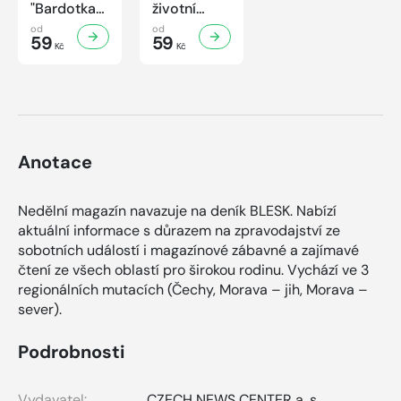
"Bardotka"
životní
Jana
příběh
od
od
Brejchová
59
sympaťáka
59
Kč
Kč
Mezi slávou
českého
a
filmu
samotou...
Anotace
Nedělní magazín navazuje na deník BLESK. Nabízí
aktuální informace s důrazem na zpravodajství ze
sobotních událostí i magazínové zábavné a zajímavé
čtení ze všech oblastí pro širokou rodinu. Vychází ve 3
regionálních mutacích (Čechy, Morava – jih, Morava –
sever).
Podrobnosti
Vydavatel:
CZECH NEWS CENTER a. s.