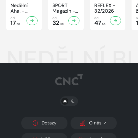
Nedělní
SPORT
REFLEX -
Aha! -
Magazín -
32/2026
32/2026
32/2026
od
od
od
17
32
47
Kč
Kč
Kč
NEDĚLNÍ BL
PŘEPNOUT SVĚTLÝ/TMAVÝ REŽIM
Dotazy
O nás