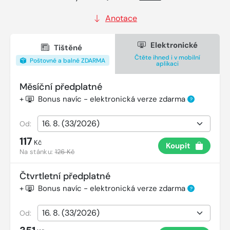
Anotace
Elektronické
Tištěné
Čtěte ihned i v mobilní
Poštovné a balné ZDARMA
aplikaci
Měsíční předplatné
+
Bonus navíc - elektronická verze zdarma
?
Od:
117
Kč
Koupit
Na stánku:
126 Kč
Čtvrtletní předplatné
+
Bonus navíc - elektronická verze zdarma
?
Od: