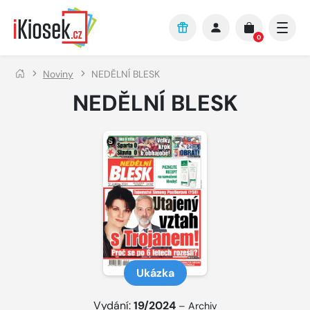
Přejít na hlavní obsah
0
Noviny
NEDĚLNÍ BLESK
NEDĚLNÍ BLESK
Ukázka
Vydání:
19/2024
–
Archiv